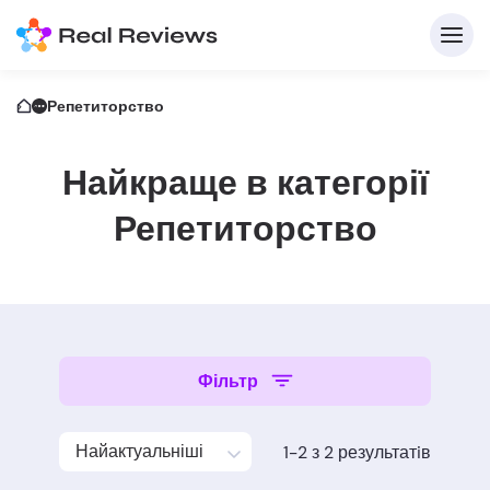
Репетиторство
Найкраще в категорії
Репетиторство
Д
Фільтр
Напи
Найактуальніші
1-2 з 2 результатiв