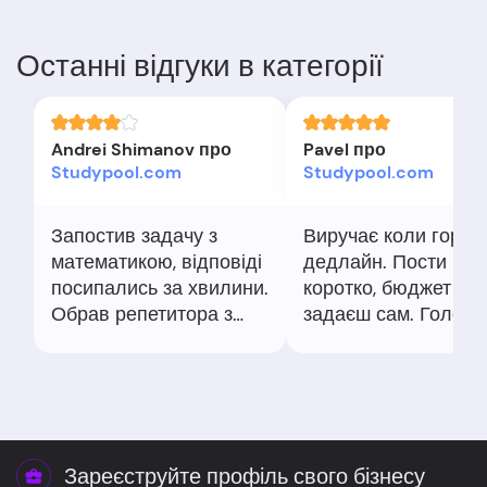
Останні відгуки в категорії
Andrei Shimanov про
Pavel про
Studypool.com
Studypool.com
Запостив задачу з
Виручає коли горит
математикою, відповіді
дедлайн. Пости
посипались за хвилини.
коротко, бюджет
Обрав репетитора з
задаєш сам. Головн
відгуками. Пояснили
чітко формулювати
ідею, але детальність
запитання і
різна між експертами.
прикріпляти фото у
Для швидких питань ок.
Тоді отримуєш те, 
треба.
Зареєструйте профіль свого бізнесу