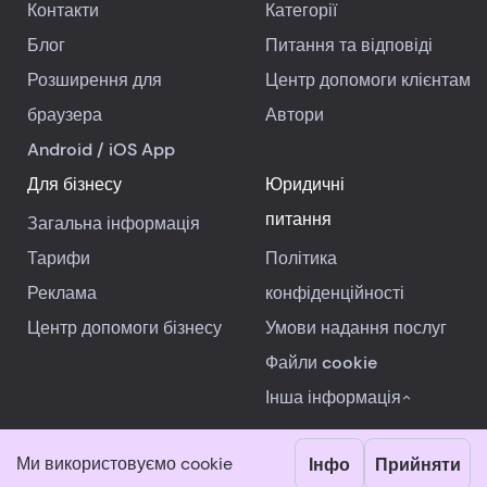
Контакти
Категорії
Блог
Питання та відповіді
Розширення для
Центр допомоги клієнтам
браузера
Автори
Android
/
iOS
App
Для бізнесу
Юридичні
питання
Загальна інформація
Тарифи
Політика
Реклама
конфіденційності
Центр допомоги бізнесу
Умови надання послуг
Файли cookie
Інша інформація
Ми використовуємо cookie
Інфо
Прийняти
© 2026 RealReviews.io
|
Всі права захищені.