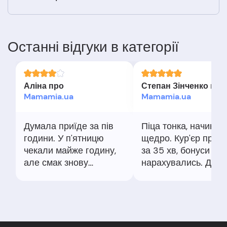
Останні відгуки в категорії
Аліна про
Степан Зінченко про
Mamamia.ua
Mamamia.ua
Думала приїде за пів
Піца тонка, начинки
години. У п'ятницю
щедро. Кур'єр приїх
чекали майже годину,
за 35 хв, бонуси
але смак знову
нарахувались. Для
виручив. Гарячо і з
сімейної вечері - с
хрустом, як любимо.
те.