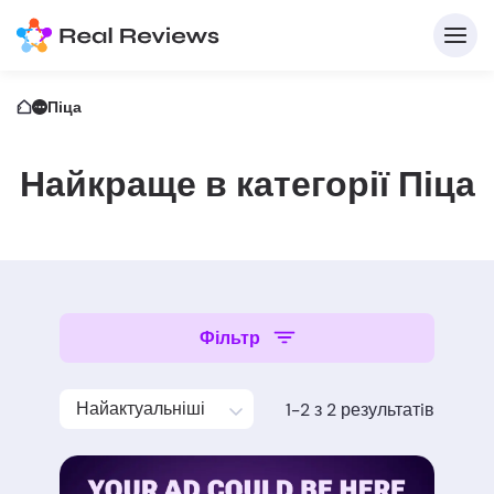
Піца
Найкраще в категорії Піца
Фільтр
Д
Найактуальніші
1-2 з 2 результатiв
Напи