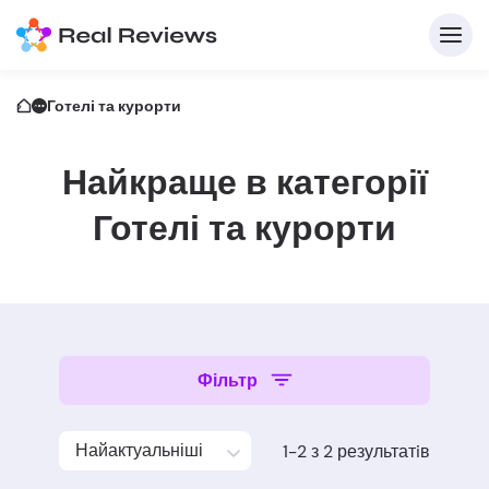
Готелі та курорти
Найкраще в категорії
Готелі та курорти
Д
Фільтр
Напи
Найактуальніші
1-2 з 2 результатiв