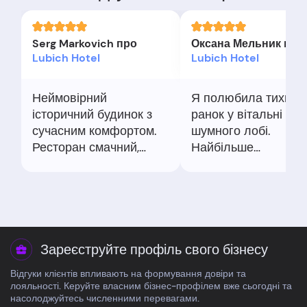
Serg Markovich про
Оксана Мельник про
Lubich Hotel
Lubich Hotel
Неймовірний
Я полюбила тихий
історичний будинок з
ранок у вітальні зам
сучасним комфортом.
шумного лобі.
Ресторан смачний,
Найбільше
номер затишний, центр
сподобалась увага
поруч. Єдине - це не
персоналу і деталі
масовий формат з
інтер'єру. Локація т
басейнами, тут про
для прогулянок
атмосферу.
парком.
Зареєструйте профіль свого бізнесу
Відгуки клієнтів впливають на формування довіри та
лояльності. Керуйте власним бізнес-профілем вже сьогодні та
насолоджуйтесь численними перевагами.