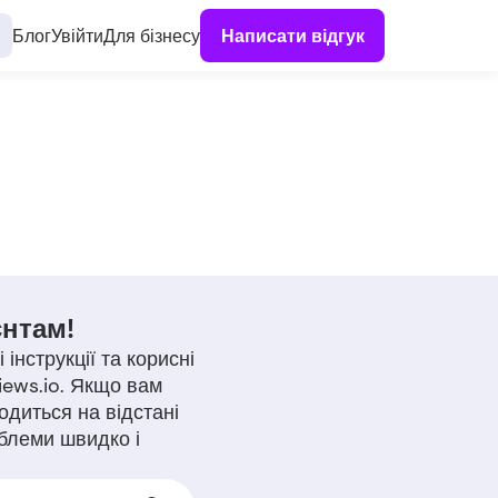
Блог
Увійти
Для бізнесу
Написати відгук
єнтам!
інструкції та корисні
iews.io. Якщо вам
диться на відстані
облеми швидко і