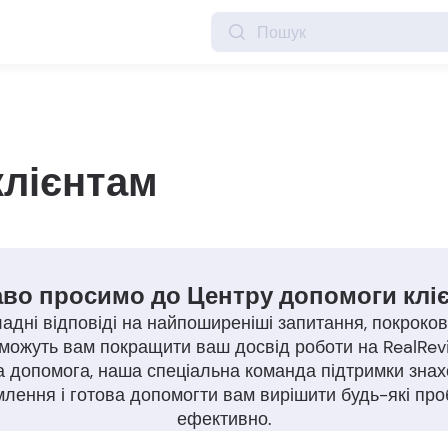
клієнтам
во просимо до Центру допомоги клі
адні відповіді на найпоширеніші запитання, покрокові 
оможуть вам покращити ваш досвід роботи на RealRev
а допомога, наша спеціальна команда підтримки знахо
лення і готова допомогти вам вирішити будь-які пр
ефективно.