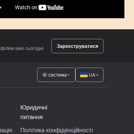
Зареєструватися
офілем вже сьогодні
система
UA
Юридичні
питання
мація
Політика конфіденційності