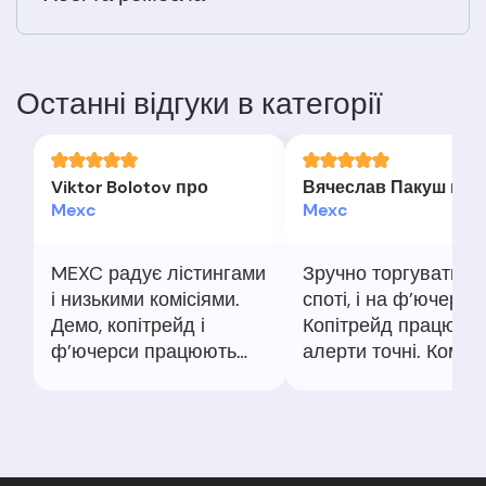
Останні відгуки в категорії
Viktor Bolotov про
Вячеслав Пакуш про
Mexc
Mexc
MEXC радує лістингами
Зручно торгувати і 
і низькими комісіями.
споті, і на ф’ючерсах
Демо, копітрейд і
Копітрейд працює,
ф’ючерси працюють
алерти точні. Комісії
стабільно. Інколи KYC
часто знижені акція
ризик-контроль
KYC краще пройти
підвисає, але питання
заздалегідь
вирішуються.