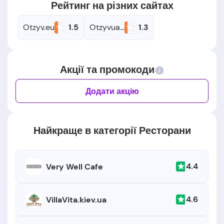
Рейтинг на різних сайтах
Otzyv.eu
1.5
Otzyvua.net
1.3
Акції та промокоди
Додати акцію
Найкраще в категорії Ресторани
4.4
Very Well Cafe
4.6
VillaVita.kiev.ua