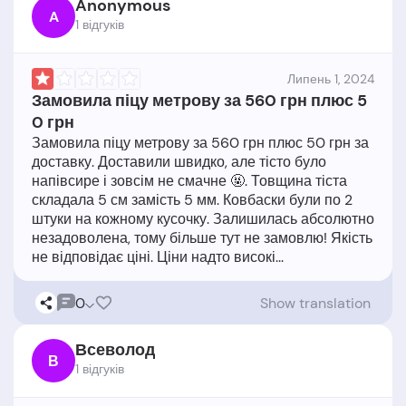
Anonymous
A
1 відгукiв
Липень 1, 2024
Замовила піцу метрову за 560 грн плюс 5
0 грн
Замовила піцу метрову за 560 грн плюс 50 грн за
доставку. Доставили швидко, але тісто було
напівсире і зовсім не смачне 🤬. Товщина тіста
складала 5 см замість 5 мм. Ковбаски були по 2
штуки на кожному кусочку. Залишилась абсолютно
незадоволена, тому більше тут не замовлю! Якість
0
Show translation
Всеволод
В
1 відгукiв