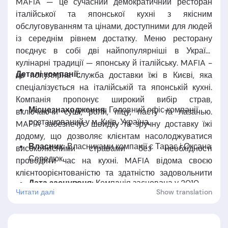
MAFIA — це сучасний демократичний ресторан
італійської та японської кухні з якісним
обслуговуванням та цінами, доступними для людей
із середнім рівнем достатку. Меню ресторану
поєднує в собі дві найпопулярніші в Україні
кулінарні традиції — японську й італійську. MAFIA -
Деталі компанії:
це популярна служба доставки їжі в Києві, яка
спеціалізується на італійській та японській кухні.
Компанія пропонує широкий вибір страв,
Місцезнаходження:
Головний офіс компанії
включаючи суші, роли, піцу, пасту та лазанью.
розташований у м. Київ, Україна.
MAFIA забезпечує швидку та зручну доставку їжі
додому, що дозволяє клієнтам насолоджуватися
Власник:
Власниками
компанії є
Тарас і Оксана
високоякісними стравами без необхідності
Середюк.
проводити час на кухні. MAFIA відома своєю
клієнтоорієнтованістю та здатністю задовольнити
Дата заснуваня:
Компанія заснована у 2010
смаки навіть найвимогливіших гурманів.
Читати далі
Show translation
році.