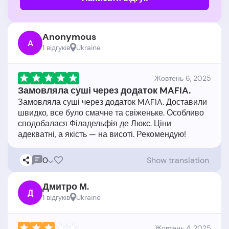
Anonymous
A
1 відгукiв
Ukraine
Жовтень 6, 2025
Замовляла суші через додаток MAFIA.
Замовляла суші через додаток MAFIA. Доставили
швидко, все було смачне та свіженьке. Особливо
сподобалася Філадельфія де Люкс. Ціни
0
Show translation
Дмитро М.
Д
1 відгукiв
Ukraine
Жовтень 4, 2025