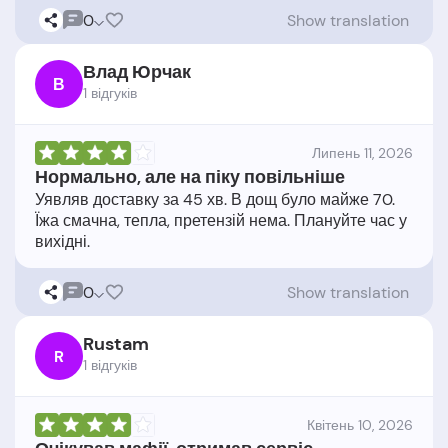
0
Show translation
Влад Юрчак
В
1 відгукiв
Липень 11, 2026
Нормально, але на піку повільніше
Уявляв доставку за 45 хв. В дощ було майже 70.
Їжа смачна, тепла, претензій нема. Плануйте час у
0
Show translation
Rustam
R
1 відгукiв
Квітень 10, 2026