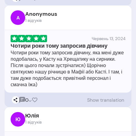
Anonymous
A
1 відгукiв
Червень 13, 2024
Чотири роки тому запросив дівчину
Чотири роки тому запросив дівчину, яка мені дуже
подобалась, у Касту на Хрещатику на сирники.
Після цього почали зустрічатися) Щорічно
святкуємо нашу річницю в Мафії або Касті. І там, і
там дуже подобається: привітний персонал і
0
Show translation
Юлія
Ю
1 відгукiв