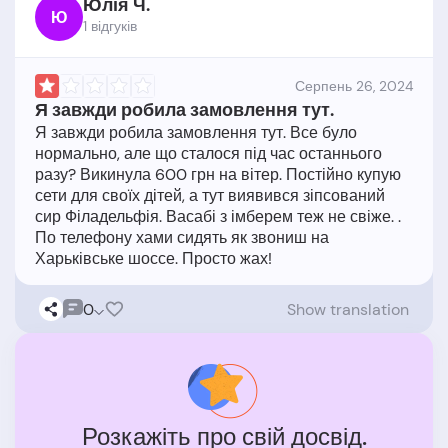
Юлія Ч.
Ю
1 відгукiв
Серпень 26, 2024
Я завжди робила замовлення тут.
Я завжди робила замовлення тут. Все було
нормально, але що сталося під час останнього
разу? Викинула 600 грн на вітер. Постійно купую
сети для своїх дітей, а тут виявився зіпсований
сир Філадельфія. Васабі з імберем теж не свіже. .
По телефону хами сидять як звониш на
0
Show translation
Розкажіть про свій досвід.