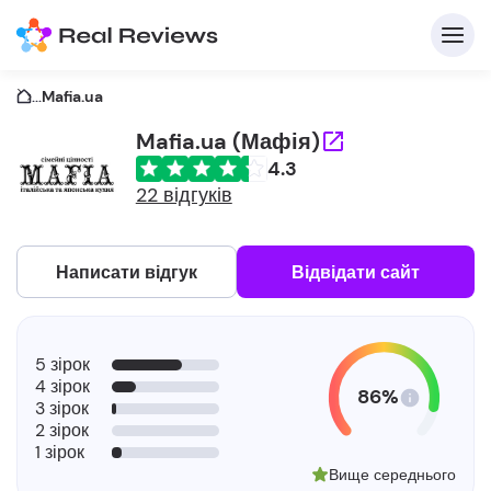
...
Mafia.ua
Mafia.ua (Мафія)
4.3
22 відгуків
Написати відгук
Відвідати сайт
5 зірок
4 зірок
86%
3 зірок
2 зірок
1 зірок
Вище середнього