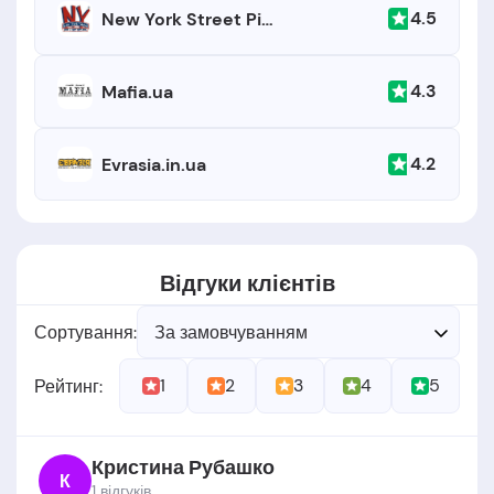
4.5
New York Street Pizza
4.3
Mafia.ua
4.2
Evrasia.in.ua
Відгуки клієнтів
Сортування:
За замовчуванням
1
2
3
4
5
Рейтинг:
Кристина Рубашко
К
1 відгукiв