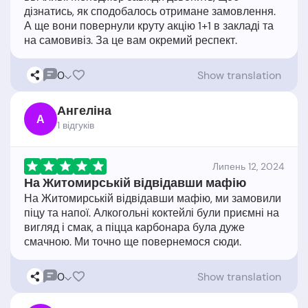
дізнатись, як сподобалось отримане замовлення.
А ще вони повернули круту акцію 1+1 в закладі та
0
Show translation
Ангеліна
А
1 відгукiв
Липень 12, 2024
На Житомирській відвідавши мафію
На Житомирській відвідавши мафію, ми замовили
піцу та напої. Алкогольні коктейлі були приємні на
вигляд і смак, а піцца карбонара була дуже
0
Show translation