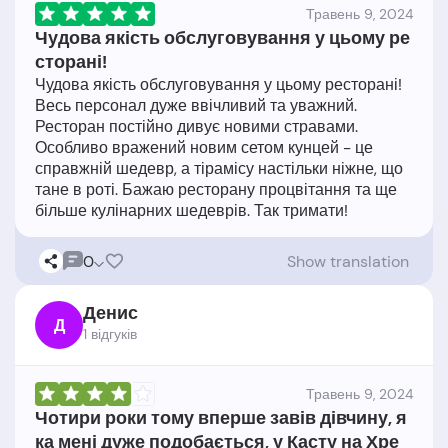
Травень 9, 2024
Чудова якість обслуговування у цьому ре
сторані!
Чудова якість обслуговування у цьому ресторані!
Весь персонал дуже ввічливий та уважний.
Ресторан постійно дивує новими стравами.
Особливо вражений новим сетом кунцей - це
справжній шедевр, а тірамісу настільки ніжне, що
тане в роті. Бажаю ресторану процвітання та ще
0
Show translation
Денис
Д
1 відгукiв
Травень 9, 2024
Чотири роки тому вперше завів дівчину, я
ка мені дуже подобається, у Касту на Хре