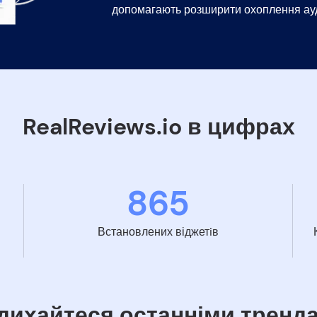
допомагають розширити охоплення ауд
RealReviews.io в цифрах
865
Встановлених віджетiв
дихайтеся останніми тренд