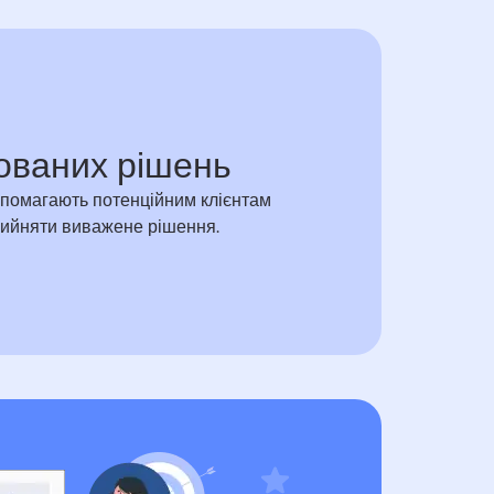
ованих рішень
опомагають потенційним клієнтам
рийняти виважене рішення.