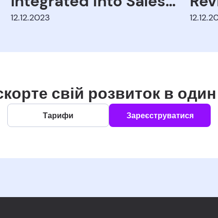
Integrated into Sales
Rev
and Marketing?
12.12.2023
12.12.2
корте свій розвиток в один 
Тарифи
Зареєструватися