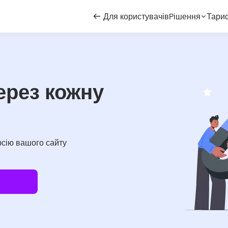
Для користувачів
Pішення
Тари
ерез кожну
рсію вашого сайту