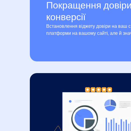
Покращення довіри
конверсії
Встановлення віджету довіри на ваш с
платформи на вашому сайті, але й знач