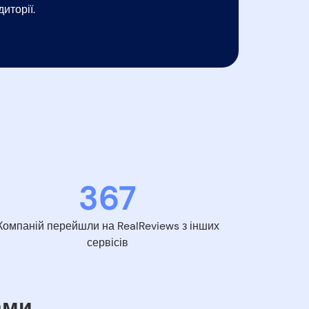
иторії.
367
Компаній перейшли на RealReviews з інших
сервісів
ами