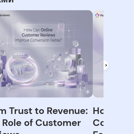
m Trust to Revenue:
How Sma
 Role of Customer
Collecti