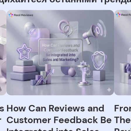
s
How Can Reviews and
Fro
r
Customer Feedback Be
The