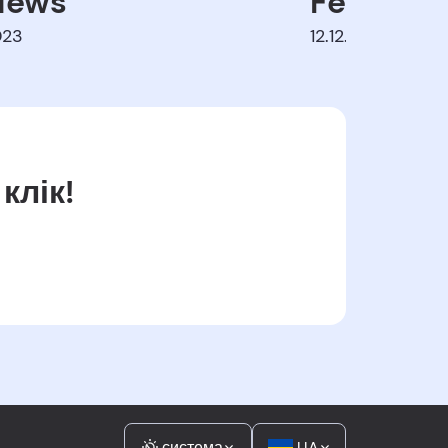
iews
Feedback
023
12.12.2023
клік!
система
UA