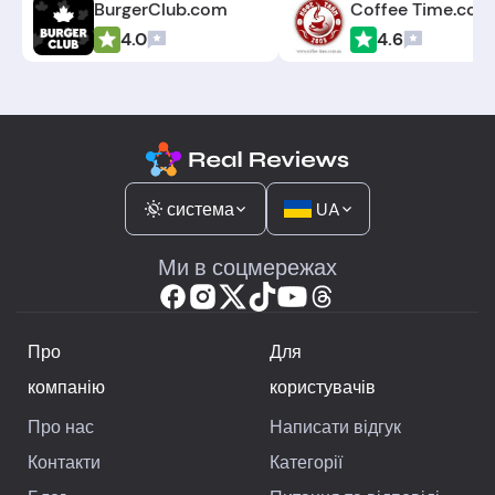
BurgerClub.com
Coffee Time.com
4.0
4.6
система
UA
Ми в соцмережах
Про
Для
компанію
користувачів
Про нас
Написати відгук
Контакти
Категорії