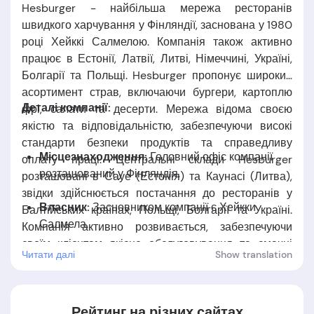
Hesburger - найбільша мережа ресторанів
швидкого харчування у Фінляндії, заснована у 1980
році Хейккі Салмелою. Компанія також активно
працює в Естонії, Латвії, Литві, Німеччині, Україні,
Болгарії та Польщі. Hesburger пропонує широкий
асортимент страв, включаючи бургери, картоплю
Деталі компанії:
фрі, салати та десерти. Мережа відома своєю
якістю та відповідальністю, забезпечуючи високі
стандарти безпеки продуктів та справедливу
Місцезнаходження:
Головний офіс компанії
оплату праці. Центральні склади Hesburger
розташований у
Фінляндія
.
розташовані в Сауе (Естонія) та Каунасі (Литва),
звідки здійснюється постачання до ресторанів у
Власник:
Засновником компанії є
Хейкки
Балтійських країнах, Польщі, Болгарії та Україні.
Салмела.
Компанія активно розвивається, забезпечуючи
своїм клієнтам якісне обслуговування та смачні
Читати далі
Show translation
Дата заснуваня:
Компанія заснована у 1980
страви.
році.
Рейтинг на різних сайтах