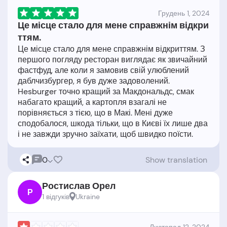
Грудень 1, 2024
Це місце стало для мене справжнім відкри
ттям.
Це місце стало для мене справжнім відкриттям. З
першого погляду ресторан виглядає як звичайний
фастфуд, але коли я замовив свій улюблений
даблчизбургер, я був дуже задоволений.
Hesburger точно кращий за Макдональдс, смак
набагато кращий, а картопля взагалі не
порівняється з тією, що в Макі. Мені дуже
сподобалося, шкода тільки, що в Києві їх лише два
0
Show translation
Ростислав Орел
Р
1 відгукiв
Ukraine