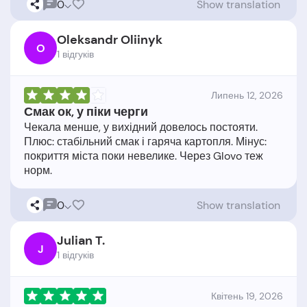
0
Show translation
Oleksandr Oliinyk
O
1 відгукiв
Липень 12, 2026
Смак ок, у піки черги
Чекала менше, у вихідний довелось постояти.
Плюс: стабільний смак і гаряча картопля. Мінус:
покриття міста поки невелике. Через Glovo теж
0
Show translation
Julian T.
J
1 відгукiв
Квітень 19, 2026