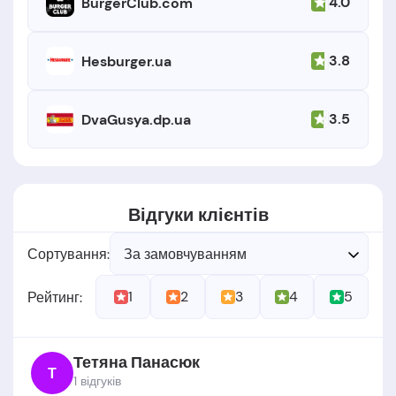
4.0
BurgerClub.com
3.8
Hesburger.ua
3.5
DvaGusya.dp.ua
Відгуки клієнтів
Сортування:
За замовчуванням
1
2
3
4
5
Рейтинг:
Тетяна Панасюк
Т
1 відгукiв