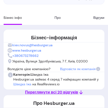
Бізнес інфо
Про
Вiдгуки
Бізнес-інформація
kiev.novus@hesburger.ua
www.hesburger.ua
+380673278662
Україна, Вулиця Здолбунівська, 7 Г, Київ, 02000
Володієте цією компанією?
Відповісти як компанія
Категорія:
Швидка їжа
Hesburger.ua займає 4 серед 7 найкращих компаній у
Швидка їжа
на RealReviews.io
Переглянути всі 20 відгуків
Про Hesburger.ua