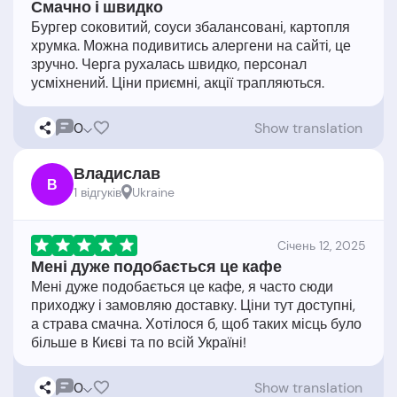
Смачно і швидко
Бургер соковитий, соуси збалансовані, картопля
хрумка. Можна подивитись алергени на сайті, це
зручно. Черга рухалась швидко, персонал
0
Show translation
Владислав
В
1 відгукiв
Ukraine
Cічень 12, 2025
Мені дуже подобається це кафе
Мені дуже подобається це кафе, я часто сюди
приходжу і замовляю доставку. Ціни тут доступні,
а страва смачна. Хотілося б, щоб таких місць було
0
Show translation