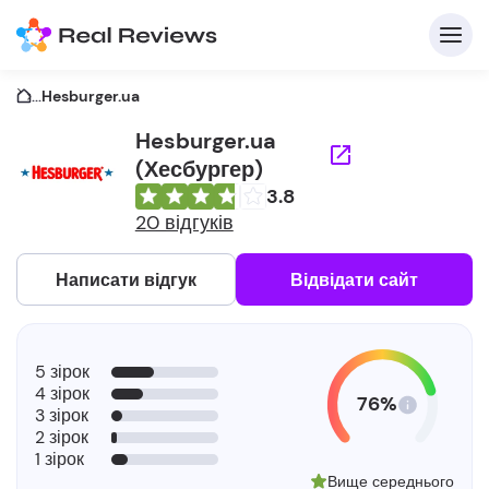
...
Hesburger.ua
Hesburger.ua
(Хесбургер)
3.8
20 відгуків
Написати відгук
Відвідати сайт
5 зірок
4 зірок
76%
3 зірок
2 зірок
1 зірок
Вище середнього