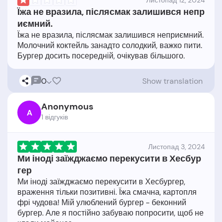
Листопад 12, 2024
Їжа не вразила, післясмак залишився непр
иємний.
Їжа не вразила, післясмак залишився неприємний.
Молочний коктейль занадто солодкий, важко пити.
0
Show translation
Anonymous
A
1 відгукiв
Листопад 3, 2024
Ми іноді заїжджаємо перекусити в Хесбур
гер
Ми іноді заїжджаємо перекусити в Хесбургер,
враження тільки позитивні. Їжа смачна, картопля
фрі чудова! Мій улюблений бургер - беконний
бургер. Але я постійно забуваю попросити, щоб не