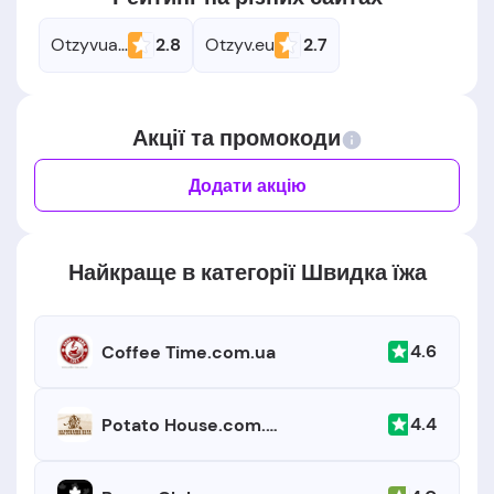
Otzyvua.net
2.8
Otzyv.eu
2.7
Акції та промокоди
Додати акцію
Найкраще в категорії Швидка їжа
4.6
Coffee Time.com.ua
4.4
Potato House.com.ua