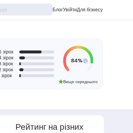
Блог
Увійти
Для бізнесу
5 зірок
4 зірок
84%
3 зірок
2 зірок
1 зірок
Вище середнього
Рейтинг на різних