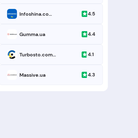
4.5
Infoshina.com.ua
4.4
Gumma.ua
4.1
Turbosto.com.ua
4.3
Massive.ua