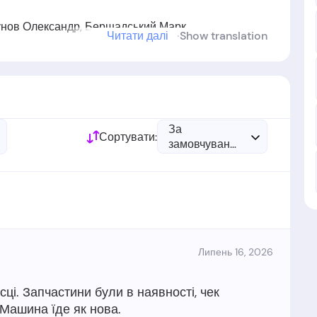
унов Олександр, Бершадський Марк.
Читати далі
Show translation
 у
2007
році
За
Сортувати:
замовчуванням
Липень 16, 2026
ісці. Запчастини були в наявності, чек