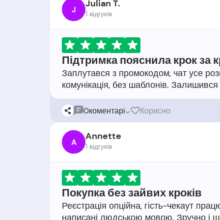
Julian T.
J
1 відгукiв
Підтримка пояснила крок за 
Заплутався з промокодом, чат усе роз
0
коментарі
Корисно
Annette
A
1 відгукiв
Покупка без зайвих кроків
Реєстрація опційна, гість-чекаут працю