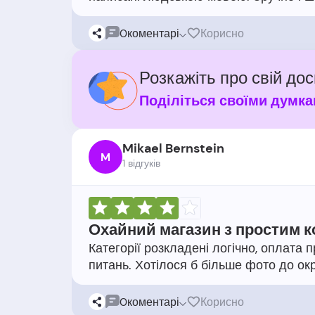
0
коментарі
Корисно
Розкажіть про свій дос
Поділіться своїми думка
Mikael Bernstein
M
1 відгукiв
Охайний магазин з простим 
Категорії розкладені логічно, оплат
0
коментарі
Корисно