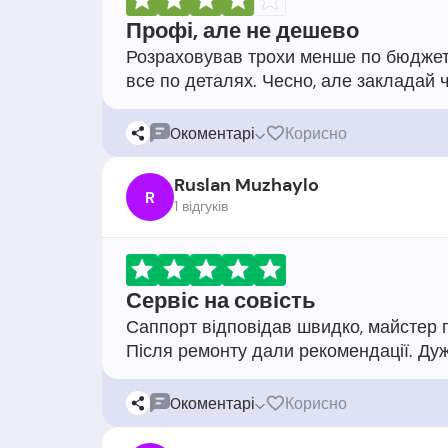
Профі, але не дешево
Розраховував трохи менше по бюджету
0
коментарі
Корисно
Ruslan Muzhaylo
R
1 відгукiв
Сервіс на совість
Саппорт відповідав швидко, майстер п
0
коментарі
Корисно