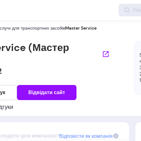
слуги для транспортних засобів
Master Service
ervice (Мастер
2
гук
Відвідати сайт
дгуки
олодієте цією компанією?
Відповісти як компанія