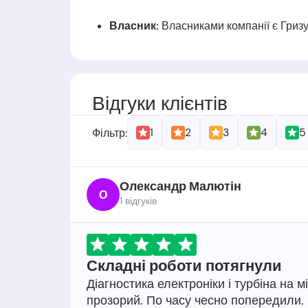
Власник:
Власниками
компанії є
Гриз
Дата заснуваня:
Компанія заснована
Відгуки клієнтів
1
2
3
4
5
Фільтр:
Олександр Малютін
О
1 відгукiв
Складні роботи потягнули
Діагностика електроніки і турбіна на м