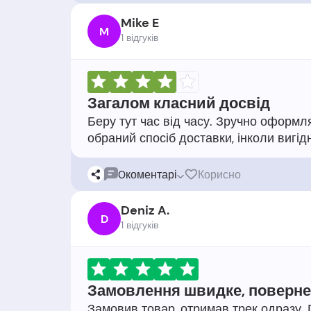
Mike E
M
1 відгукiв
Загалом класний досвід
Беру тут час від часу. Зручно оформ
0
коментарі
Корисно
Deniz A.
D
1 відгукiв
Замовлення швидке, поверне
Замовив товар, отримав трек одразу.