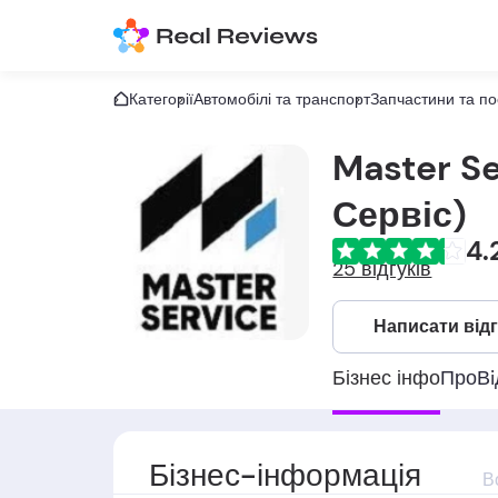
Категорії
Автомобілі та транспорт
Запчастини та по
Master S
Сервіс)
4.
25 відгуків
Написати від
Бізнес інфо
Про
Вi
Бізнес-інформація
В