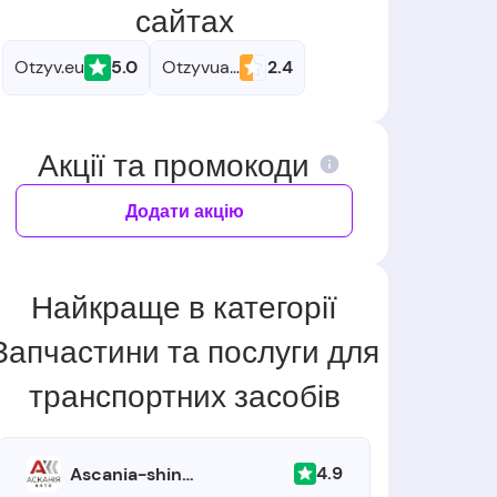
сайтах
Otzyv.eu
5.0
Otzyvua.net
2.4
Акції та промокоди
Додати акцію
Найкраще в категорії
Запчастини та послуги для
транспортних засобів
4.9
Ascania-shina.com