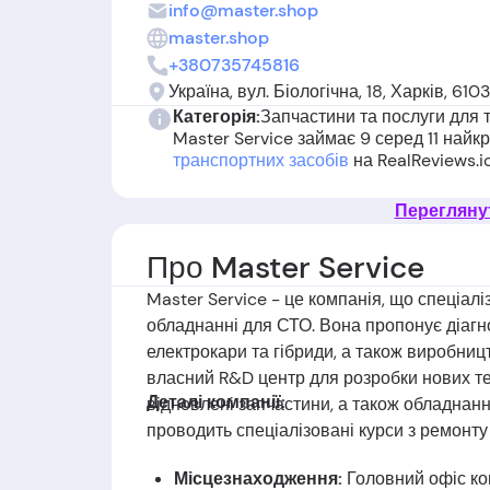
info@master.shop
master.shop
+380735745816
Україна, вул. Біологічна, 18, Харків, 610
Категорія:
Запчастини та послуги для 
Master Service займає 9 серед 11 най
транспортних засобів
на RealReviews.i
Переглянут
Про Master Service
Master Service - це компанія, що спеціалі
обладнанні для СТО. Вона пропонує діагн
електрокари та гібриди, а також виробниц
власний R&D центр для розробки нових тех
Деталі компанії:
відновлені запчастини, а також обладнанн
проводить спеціалізовані курси з ремонту
Місцезнаходження:
Головний офіс ком