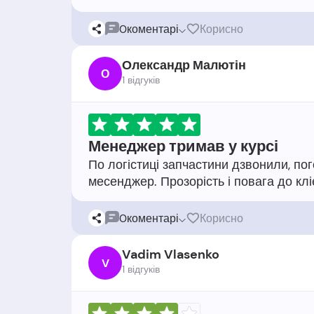
0
коментарі
Корисно
Олександр Малютін
О
1 відгукiв
Менеджер тримав у курсі
По логістиці запчастини дзвонили, п
0
коментарі
Корисно
Vadim Vlasenko
V
1 відгукiв