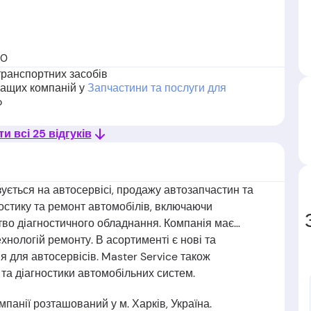
30
транспортних засобів
кращих компаній у
Запчастини та послуги для
o
и всі 25 відгуків
зується на автосервісі, продажу автозапчастин та
остику та ремонт автомобілів, включаючи
тво діагностичного обладнання. Компанія має
нологій ремонту. В асортименті є нові та
я для автосервісів. Master Service також
 та діагностики автомобільних систем.
панії розташований у м. Харків, Україна.