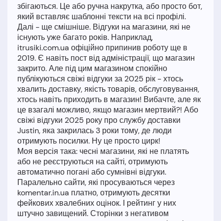
збігаються. Це або ручна накрутка, або просто бот,
який вставляє шаблонні тексти на всі профілі.
Далі - ще смішніше. Відгуки на магазини, які не
існують уже багато років. Наприклад,
itrusiki.com.ua офіційно припинив роботу ще в
2019. Є навіть пост від адміністрації, що магазин
закрито. Але під цим магазином спокійно
публікуються свіжі відгуки за 2025 рік - хтось
хвалить доставку, якість товарів, обслуговування,
хтось навіть приходить в магазин! Вибачте, але як
це взагалі можливо, якщо магазин мертвий?! Або
свіжі відгуки 2025 року про службу доставки
Justin, яка закрилась 3 роки тому, де люди
отримують посилки. Ну це просто цирк!
Моя версія така: чесні магазини, які не платять
або не реєструються на сайті, отримують
автоматично погані або сумнівні відгуки.
Паралельно сайти, які просуваються через
komentar.in.ua платно, отримують десятки
фейкових хвалебних оцінок. І рейтинг у них
штучно завищений. Сторінки з негативом