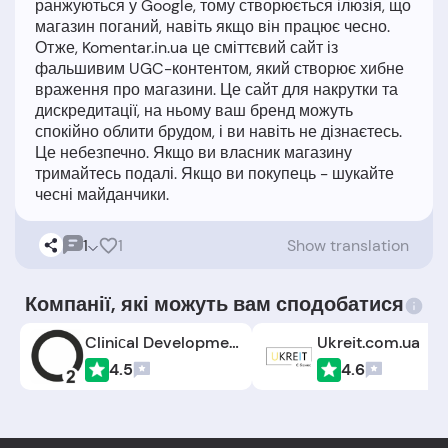
ранжуються у Google, тому створюється ілюзія, що
магазин поганий, навіть якщо він працює чесно.
Отже, Komentar.in.ua це сміттєвий сайт із
фальшивим UGC-контентом, який створює хибне
враження про магазини. Це сайт для накрутки та
дискредитації, на ньому ваш бренд можуть
спокійно облити брудом, і ви навіть не дізнаєтесь.
Це небезпечно. Якщо ви власник магазину
тримайтесь подалі. Якщо ви покупець - шукайте
1
1
Show translation
Компанії, які можуть вам сподобатися
Cliniсal Development Project O2
Ukreit.com.ua
4.5
4.6