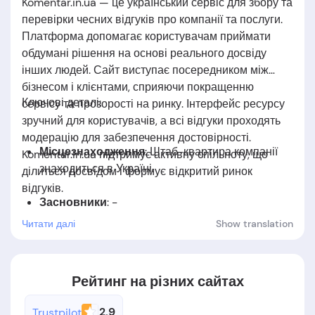
Komentar.in.ua — це український сервіс для збору та
перевірки чесних відгуків про компанії та послуги.
Платформа допомагає користувачам приймати
обдумані рішення на основі реального досвіду
інших людей. Сайт виступає посередником між
бізнесом і клієнтами, сприяючи покращенню
Ключові деталі:
сервісу та прозорості на ринку. Інтерфейс ресурсу
зручний для користувачів, а всі відгуки проходять
модерацію для забезпечення достовірності.
Місцезнаходження
: Штаб-квартира компанії
Komentar.in.ua підтримує активну спільноту, що
знаходиться в Україні.
ділиться досвідом і формує відкритий ринок
відгуків.
Засновники
: -
Читати далі
Show translation
Дата заснування
: Компанія була заснована в
2024 році.
Рейтинг на різних сайтах
2.9
Trustpilot