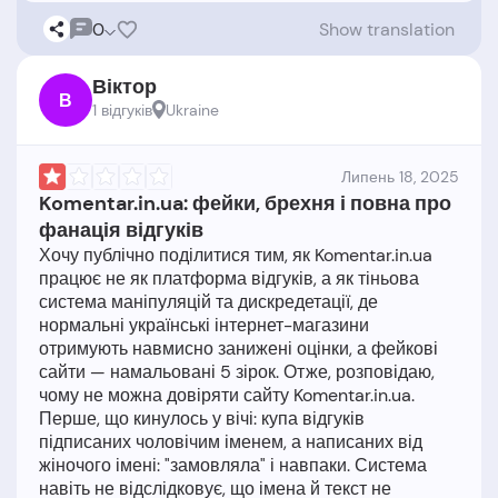
0
Show translation
Віктор
В
1 відгукiв
Ukraine
Липень 18, 2025
Komentar.in.ua: фейки, брехня і повна про
фанація відгуків
Хочу публічно поділитися тим, як Komentar.in.ua
працює не як платформа відгуків, а як тіньова
система маніпуляцій та дискредетації, де
нормальні українські інтернет-магазини
отримують навмисно занижені оцінки, а фейкові
сайти — намальовані 5 зірок. Отже, розповідаю,
чому не можна довіряти сайту Komentar.in.ua.
Перше, що кинулось у вічі: купа відгуків
підписаних чоловічим іменем, а написаних від
жіночого імені: "замовляла" і навпаки. Система
навіть не відслідковує, що імена й текст не