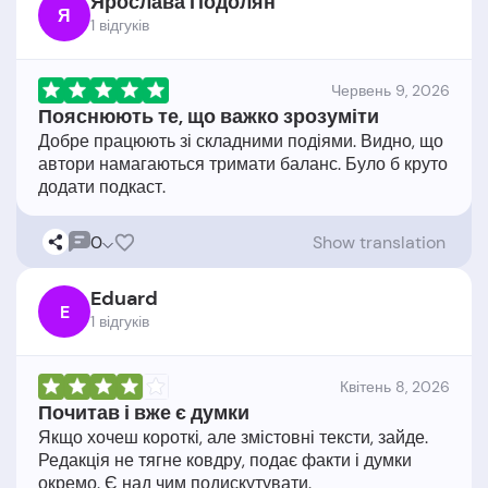
Ярослава Подолян
Я
1 відгукiв
Червень 9, 2026
Пояснюють те, що важко зрозуміти
Добре працюють зі складними подіями. Видно, що
автори намагаються тримати баланс. Було б круто
0
Show translation
Eduard
E
1 відгукiв
Квітень 8, 2026
Почитав і вже є думки
Якщо хочеш короткі, але змістовні тексти, зайде.
Редакція не тягне ковдру, подає факти і думки