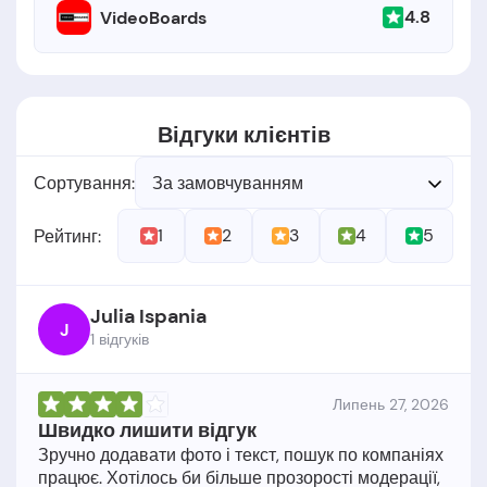
4.8
VideoBoards
Відгуки клієнтів
Сортування:
За замовчуванням
1
2
3
4
5
Рейтинг:
Julia Ispania
J
1 відгукiв
Липень 27, 2026
Швидко лишити відгук
Зручно додавати фото і текст, пошук по компаніях
працює. Хотілось би більше прозорості модерації,