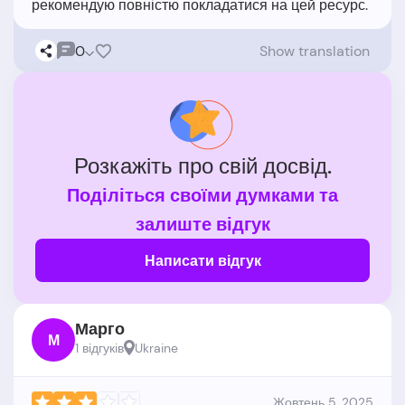
0
Show translation
Розкажіть про свій досвід.
Поділіться своїми думками та
залиште відгук
Написати відгук
Марго
М
1 відгукiв
Ukraine
Жовтень 5, 2025