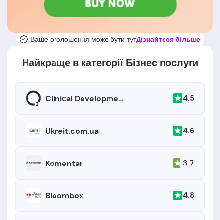
Ваше оголошення може бути тут
Дізнайтеся більше
Найкраще в категорії Бізнес послуги
4.5
Cliniсal Development Project O2
4.6
Ukreit.com.ua
3.7
Komentar
4.8
Bloombox