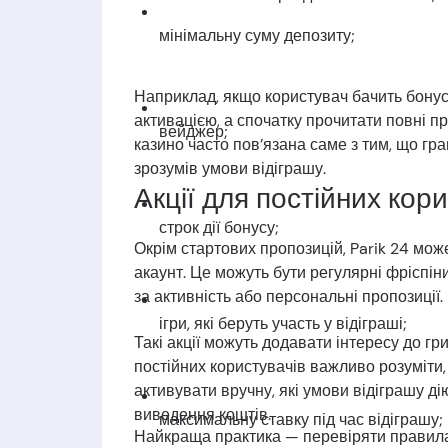
мінімальну суму депозиту;
Наприклад, якщо користувач бачить бонус
активацією, а спочатку прочитати повні п
вейджер;
казино часто пов’язана саме з тим, що г
зрозумів умови відіграшу.
Акції для постійних кор
строк дії бонусу;
Окрім стартових пропозицій, Parik 24 може
акаунт. Це можуть бути регулярні фріспіни
за активність або персональні пропозиції.
ігри, які беруть участь у відіграші;
Такі акції можуть додавати інтересу до гр
постійних користувачів важливо розуміти,
активувати вручну, які умови відіграшу дію
виведення коштів.
максимальну ставку під час відіграшу;
Найкраща практика — перевіряти правила 