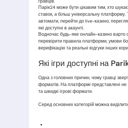
гравців.
Парік24 може бути цікавим тим, хто шука
ставок, а більш універсальну платформу. 
автомати, перейти до live-казино, перегля
які доступні в акаунті.
Водночас будь-яке онлайн-казино варто 
перевірити правила платформи, умови бону
верифікацію та реальні відгуки інших кори
Які ігри доступні на Par
Одна з головних причин, чому гравці зверт
форматів. На платформі представлені не ли
та швидкі ігрові формати.
Серед основних категорій можна виділити