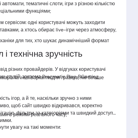
 автомати, тематичні слоти, ігри з різною кількістю
еціальними функціями;
им сервісом: одні користувачі можуть заходити
тавками, а хтось обирає live-ігри через атмосферу,
ханіки для тих, хто шукає динамічніший формат
і технічна зручність
від різних провайдерів. У відгуках користувачі
мих студій, зокрема Pragmatic Play, BGaming,
кара та інші варіанти для гравців, які більше
ть ігор, а й те, наскільки зручно з ними
иво, щоб сайт швидко відкривався, коректно
ігацію, фільтри за категоріями та швидкий доступ
ами в режимі реального часу;
римки.
ути увагу на такі моменти: