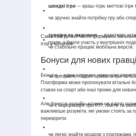
швидкі ігри
— краш-ігри, миттєві ігри
чи зручно знайти потрібну гру або спо
турніри та змагання
— додаткові акти
Саме такі деталі часто формують загальне
грати, а брати участь у внутрішніх под
ігор у каталозі.
чи стабільно працює мобільна версія;
Бонуси для нових гравц
Бонуси — одна з причин, чому нові корист
чи зрозуміло подані правила гри та бо
Платформа може пропонувати вітальні бон
ставок на спорт або інші промо для новачк
Але бонус в онлайн-казино не варто оцін
чи є інформація про RTP, ліміти та осо
важливіше розуміти, які умови стоять за 
перевірити:
чи легко знайти розділи з платежами, 