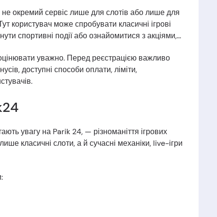
є не окремий сервіс лише для слотів або лише для
Тут користувач може спробувати класичні ігрові
нути спортивні події або ознайомитися з акціями,
оцінювати уважно. Перед реєстрацією важливо
сів, доступні способи оплати, ліміти,
стувачів.
ik24
ають увагу на Parik 24, — різноманіття ігрових
ше класичні слоти, а й сучасні механіки, live-ігри
: