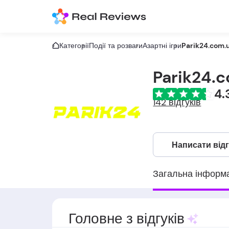
Категорії
Події та розваги
Азартні ігри
Parik24.com.
Parik24.c
4.
142 відгуків
Написати від
Загальна інформ
Головне з відгуків