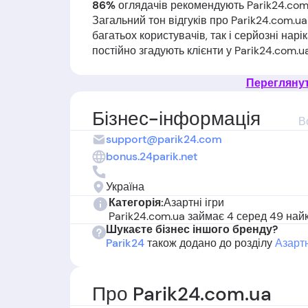
86%
оглядачів рекомендують Parik24.com
Загальний тон відгуків про Parik24.com.u
багатьох користувачів, так і серйозні нарі
постійно згадують клієнти у Parik24.com.ua
та провайдерів, простий та зручний інтерф
швидке та прозоре виведення коштів (осо
Переглянути
користувачів хвалять рівень сервісу й оп
про Parik24.com.ua містять численні скарг
Бізнес-інформація
В
виведенням виграшів, особливо при велик
support@parik24.com
карток. Декілька користувачів повідомлял
також невдоволення умовами відіграшу бо
bonus.24parik.net
Parik24.com.ua підходить тим, хто цінує рі
можливі ризики з платіжками та уважно ч
Україна
Категорія:
Азартні ігри
Parik24.com.ua займає 4 серед 49 на
Шукаєте бізнес іншого бренду?
Parik24
також додано до розділу
Азартн
Про Parik24.com.ua