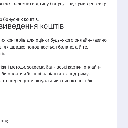
тися залежно від типу бонусу, гри, суми депозиту
з бонусних коштів;
виведення коштів
их критеріїв для оцінки будь-якого онлайн-казино.
.
, як швидко поповнюється баланс, а й те,
ів.
тіжні методи, зокрема банківські картки, онлайн-
оби оплати або інші варіанти, які підтримує
рто перевірити актуальний список способів
иту;