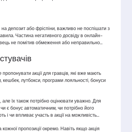
 на депозит або фріспіни, важливо не поспішати з
равила. Частина негативного досвіду в онлайн-
равець не помітив обмеження або неправильно
истувачів
 пропонувати акції для гравців, які вже мають
, кешбек, лутбокси, програми лояльності, бонуси
и, але їх також потрібно оцінювати уважно. Для
 чи є бонус автоматичним, чи потрібно його
ть і чи впливає участь в акції на можливість
кожної пропозиції окремо. Навіть якщо акція