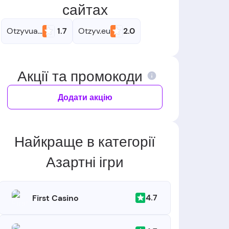
сайтах
Otzyvua.net
1.7
Otzyv.eu
2.0
Акції та промокоди
Додати акцію
Найкраще в категорії
Азартні ігри
4.7
First Casino