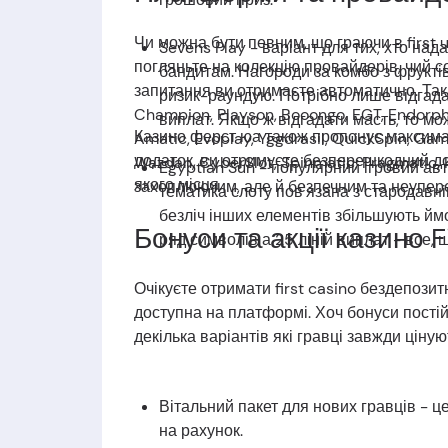
Чи можна бути певним, що граючи в
first 
Sevens Play - варіант для тих, хто на
погляньте на колекцію провайдерів, чий с
бандитам. Нагороди за комбо з фруктів
запитання ви отримаєте автоматично. Такі
ризик-раундую. Потрібно лише відгадат
Champion, Playson, Booongo, EGT, Endorphin
виплат. Якщо ж відгадати масть, то мо
Казино ферст юа
також пропонує максимал
Amatic, Evoplay, Yggdrasil, QuickSpin, Game
додаток, ви отримуєте безперешкодний дос
Wazdan, CyberSlot, Spinmatic, Pragmatic,
Egyptian Sun - популярний ігровий авт
якого місця.
захоплюючим, але й безпечним та неупе
тематика слоту пов'язана з стародавні
безліч інших елементів збільшують йм
Бонуси та акції казино F
ряд символів а 25 ліній виплат - все, 
Очікуєте отримати
first casino бездепози
доступна на платформі. Хоч бонуси постій
декілька варіантів які гравці завжди ціную
Вітальний пакет для нових гравців - 
на рахунок.