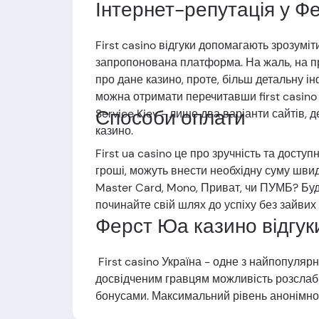
Інтернет-репутація у Ф
First casino відгуки
допомагають зрозуміти
запропонована платформа. На жаль, на пр
про дане казино, проте, більш детальну і
можна отримати перечитавши
first casin
Способи оплати
Service Kiev - лише два варіанти сайтів, 
казино.
First ua casino
це про зручність та доступн
гроші, можуть внести необхідну суму швид
Master Card, Mono, Приват, чи ПУМБ? Буд
починайте свій шлях до успіху без зайви
Ферст Юа казино відгук
First casino Україна
- одне з найпопулярн
досвідченим гравцям можливість розслаби
бонусами. Максимальний рівень анонімнос
ігор, різноманіття платіжних систем та ба