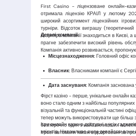
First Casino - ліцензоване онлайн-каз
отримала ліцензію КРАІЛ у лютому 202
широкий асортимент ліцензійних ігрови
турніри. Відсоток виграшу (теоретични
Деталі компанії:
квартира компанії знаходиться в Києві, а ш
прагне забезпечити високий рівень обслу
Компанія активно розвивається, пропоную
Місцезнаходження:
Головний офіс ком
Власник:
Власниками компанії є Серг
Дата заснуваня:
Компанія заснована 
Фірст казіно
- перше, унікальне онлайн каз
воно стало одним з найбільш популярних 
візуальній та функціональній частині офіці
тепер можуть використовувати ще більш зр
Ігри онлайн казино доступні з усіх гадже
безперечно один з найважливіших аспектів
клієнтів. Неважливо яким девайсом вони 
Ігрові автомати також відсортовані за пр