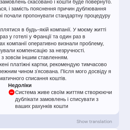
 замовлень скасовано і кошти буде повернуто.
ася, і замість пояснення причин дублювання
ні почали пропонувати стандартну процедуру
аплятися в будь-якій компанії. У моєму житті
аз у готелі у Франції та один раз в
дках компанії оперативно визнали проблему,
нували компенсацію за незручності.
я з зовсім іншим ставленням.
ені платіжні картки, рекомендую тимчасово
алежним чином з'ясована. Після мого досвіду я
Недоліки
Система живе своїм життям створюючи
дублікати замовлень і списувати з
ваших рахунків кошти
Show translation