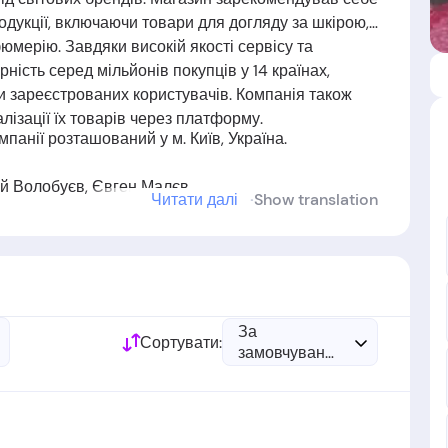
одукції, включаючи товари для догляду за шкірою,
мерію. Завдяки високій якості сервісу та
ість серед мільйонів покупців у 14 країнах,
ни зареєстрованих користувачів. Компанія також
ізації їх товарів через платформу.
панії розташований у м. Київ, Україна.
й Волобуєв, Євген Малєв.
Читати далі
Show translation
 у
2009
році
За
Сортувати:
замовчуванням