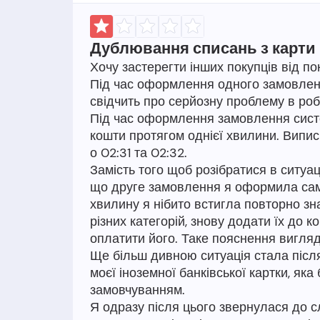
Дублювання списань з карти
Хочу застерегти інших покупців від по
Під час оформлення одного замовлення
свідчить про серйозну проблему в роб
Під час оформлення замовлення систем
кошти протягом однієї хвилини. Випис
о 02:31 та 02:32.
Замість того щоб розібратися в ситуа
що друге замовлення я оформила самос
хвилину я нібито встигла повторно знай
різних категорій, знову додати їх до
оплатити його. Таке пояснення вигля
Ще більш дивною ситуація стала після
моєї іноземної банківської картки, яка
замовчуванням.
Я одразу після цього звернулася до 