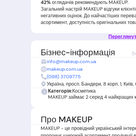
42%
оглядачів рекомендують MAKEUP.
Загальний настрій MAKEUP відгуки клієнт
негативних оцінок. До найчастіших перева
асортимент, доступність оригінальних то
замовлення. Деякі користувачі відзначают
регіонах, а також конкурентні ціни й наяв
Переглянути
фігурують скарги на затримки чи зриви до
неякісний сервіс підтримки, складнощі з
Бізнес-інформація
В
відгуків на сайті. Багато клієнтів ставлят
info@makeup.com.ua
скаржаться на підробки, прострочені або 
задоволених покупців, досвід користува
makeup.com.ua
у сервісі та якості, тому перед замовлен
(098) 3709775
відгуками.
Україна, просп. Бандери, 8 корп. 1, Київ
Категорія:
Косметика
MAKEUP займає 2 серед 4 найкращих 
Про MAKEUP
MAKEUP - це провідний український інтер
пропонує широкий асортимент продукції в