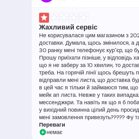
Жахливий сервіс
Не корисувалася цим магазином з 2020
доставки. Думала, щось змінилося, а д
30 ранку мені телефонує кур"єр, що буд
Прошу приїхати пізніше, у відповідь х
що я не заберу за 10 хвилин, то достав
треба. На горячій лінії щось брешуть пр
відправли мені листа, що доставка буд
в цей час я тільки й займаюся тим, щ
мейк ап листа. Невже у таких випадк
мессенджкри. Та навіть як що я б поба
у вихідний повинна цілий день просиди
Переваги
немає