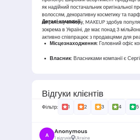
як надійний постачальник оригінальної пр
волоссям, декоративну косметику та парфю
Деталі компанії:
широкому вибору, MAKEUP здобув популярн
зокрема в Україні, де має понад 3 мільйо
активно співпрацює з продавцями для реал
Місцезнаходження:
Головний офіс ком
Власник:
Власниками
компанії є
Сергі
Дата заснуваня:
Компанія заснована
Відгуки клієнтів
1
2
3
4
5
Фільтр:
Anonymous
A
1 відгукiв
Ukraine