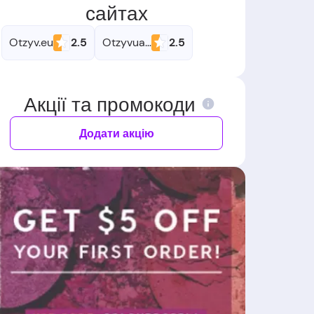
сайтах
Otzyv.eu
2.5
Otzyvua.net
2.5
Акції та промокоди
Додати акцію