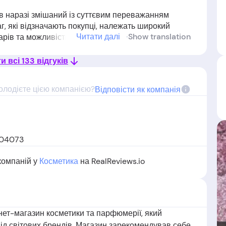
ів наразі змішаний із суттєвим переважанням
г, які відзначають покупці, належать широкий
Читати далі
Show translation
варів та можливість швидкого оформлення
ь ввічливих кур'єрів і швидку доставку у певних
ність акцій. Однак у відгуках про MAKEUP регулярно
 всі 133 відгуків
ставки, ігнорування побажань щодо часу,
 поверненням коштів та видалення негативних
олодієте цією компанією?
Відповісти як компанія
ь під сумнів автентичність парфумерії та косметики,
пошкоджені товари. Загалом, попри наявність
ння MAKEUP часто супроводжується розчаруванням
ням варто уважно ознайомитись з актуальними
, 04073
компаній у
Косметика
на RealReviews.io
нет-магазин косметики та парфюмерії, який
ід світових брендів. Магазин зарекомендував себе