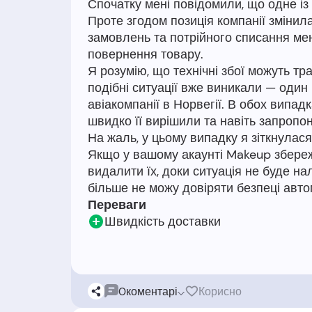
Спочатку мені повідомили, що одне із
Проте згодом позиція компанії змінил
замовлень та потрійного списання ме
повернення товару.
Я розумію, що технічні збої можуть тр
подібні ситуації вже виникали — один р
авіакомпанії в Норвегії. В обох випа
швидко її вирішили та навіть запропо
На жаль, у цьому випадку я зіткнулас
Якщо у вашому акаунті Makeup збереж
видалити їх, доки ситуація не буде н
Переваги
Швидкість доставки
0
коментарі
Корисно