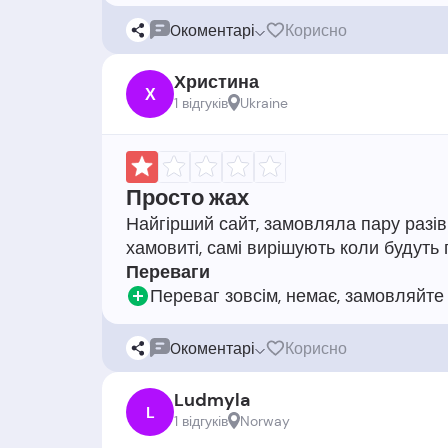
0
коментарі
Корисно
Христина
Х
1 відгукiв
Ukraine
Просто жах
Найгірший сайт, замовляла пару разів 
Переваги
Переваг зовсім, немає, замовляйте 
0
коментарі
Корисно
Ludmyla
L
1 відгукiв
Norway