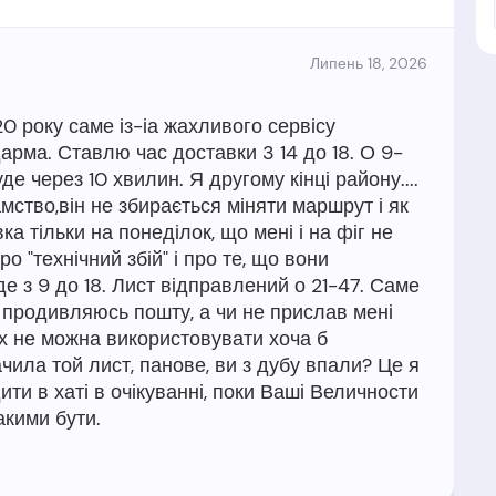
Липень 18, 2026
 року саме із-іа жахливого сервісу
арма. Ставлю час доставки 3 14 до 18. О 9-
е через 10 хвилин. Я другому кінці району....
амство,він не збирається міняти маршрут і як
ка тільки на понеділок, що мені і на фіг не
о "технічний збій" і про те, що вони
е з 9 до 18. Лист відправлений о 21-47. Саме
о продивляюсь пошту, а чи не прислав мені
ах не можна використовувати хоча б
чила той лист, панове, ви з дубу впали? Це я
ти в хаті в очікуванні, поки Ваші Величности