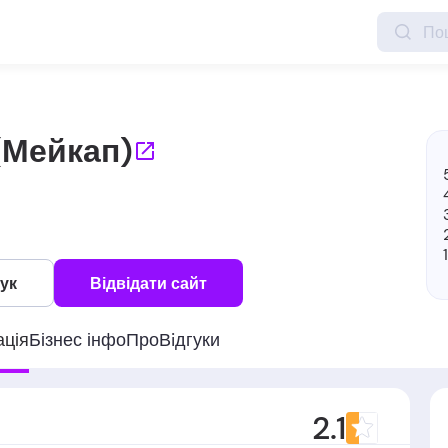
(Мейкап)
гук
Відвідати сайт
ація
Бізнес інфо
Про
Вiдгуки
2.1