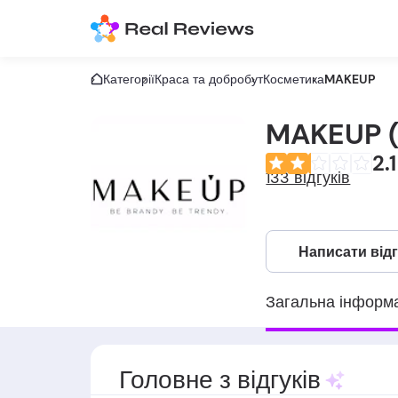
Категорії
Краса та добробут
Косметика
MAKEUP
MAKEUP 
2.1
133 відгуків
Написати від
Загальна інформ
Головне з відгуків