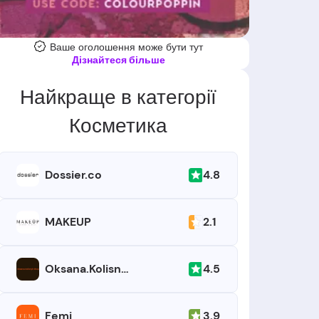
Ваше оголошення може бути тут
Дізнайтеся більше
Найкраще в категорії
Косметика
4.8
Dossier.co
2.1
MAKEUP
4.5
Oksana.Kolisnyk Shop
3.9
Femi