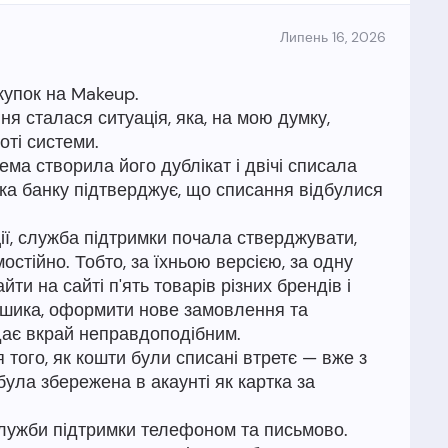
Липень 16, 2026
купок на Makeup.
 сталася ситуація, яка, на мою думку,
оті системи.
а створила його дублікат і двічі списала
ка банку підтверджує, що списання відбулися
ції, служба підтримки почала стверджувати,
тійно. Тобто, за їхньою версією, за одну
ти на сайті п'ять товарів різних брендів і
 кошика, оформити нове замовлення та
дає вкрай неправдоподібним.
 того, як кошти були списані втретє — вже з
 була збережена в акаунті як картка за
служби підтримки телефоном та письмово.