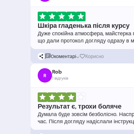
Шкіра гладенька після курсу
Дуже спокійна атмосфера, майстерка п
0
коментарі
Корисно
Rob
R
1 відгукiв
Результат є, трохи боляче
Думала буде зовсім безболісно. Насп