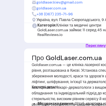
goldlaser.kiev@gmail.com
goldlaser.com.ua
+38 (067) 235-71-96
Україна, вул. Павла Скоропадського, 9 
Категорія:
Клініки та медичні центри
GoldLaser.com.ua займає 11 серед 45 
RealReviews.io
Переглянут
Про GoldLaser.com.ua
Goldlaser.com.ua — це клініка лазерної кос
рівня, розташована в Києві. Установа спе
збереження молодості, краси та здоров’я
ліфтинг, шліфування, ін’єкції та дерматоло
Ключові деталі:
кваліфіковані лікарі-дерматологи з вищ
обладнання та індивідуальний підхід до ко
стерильністю, високим рівнем сервісу й к
Місцезнаходження
: Штаб-квартира ко
репутацію серед клієнтів завдяки профес