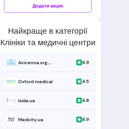
Додати акцію
Найкраще в категорії
Клініки та медичні центри
4.9
Avicenna.org.ua
4.5
Oxford medical
4.8
Isida.ua
4.9
Medcity.ua