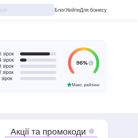
Блог
Увійти
Для бізнесу
5 зірок
4 зірок
96%
3 зірок
2 зірок
1 зірок
Макс. рейтинг
Акції та промокоди