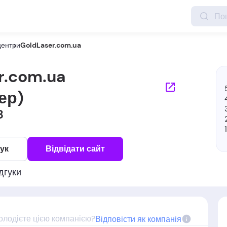
центри
GoldLaser.com.ua
r.com.ua
ер)
8
гук
Відвідати сайт
дгуки
олодієте цією компанією?
Відповісти як компанія