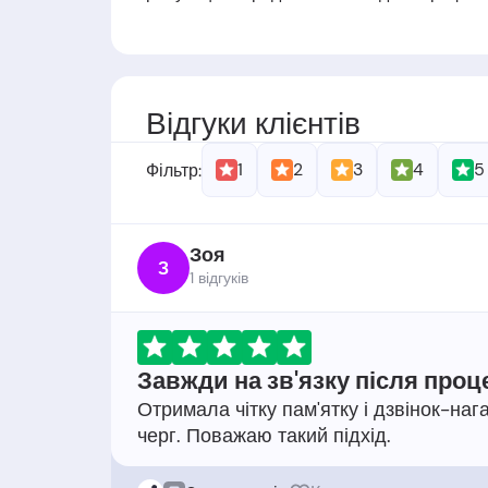
Засновники
: -
Дата заснування
: Компанія була засн
Відгуки клієнтів
1
2
3
4
5
Фільтр:
Зоя
З
1 відгукiв
Завжди на зв'язку після проц
Отримала чітку пам'ятку і дзвінок-на