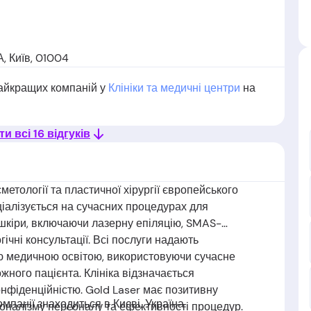
А, Київ, 01004
найкращих компаній у
Клініки та медичні центри
на
и всі 16 відгуків
метології та пластичної хірургії європейського
ціалізується на сучасних процедурах для
 шкіри, включаючи лазерну епіляцію, SMAS-
гічні консультації. Всі послуги надають
ою медичною освітою, використовуючи сучасне
жного пацієнта. Клініка відзначається
онфіденційністю. Gold Laser має позитивну
мпанії знаходиться в Києві, Україна.
іоналізму персоналу та ефективності процедур.