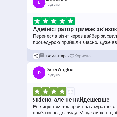
E
1 відгукiв
Адміністратор тримає зв’язок
Перенесла візит через вайбер за хвил
0
коментарі
Корисно
Dana Anglus
D
1 відгукiв
Якісно, але не найдешевше
Епіляція гомілок пройшла акуратно, сте