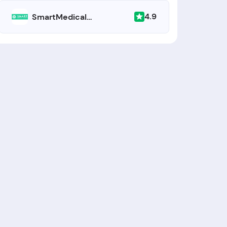
4.9
SmartMedicalCenter.ua