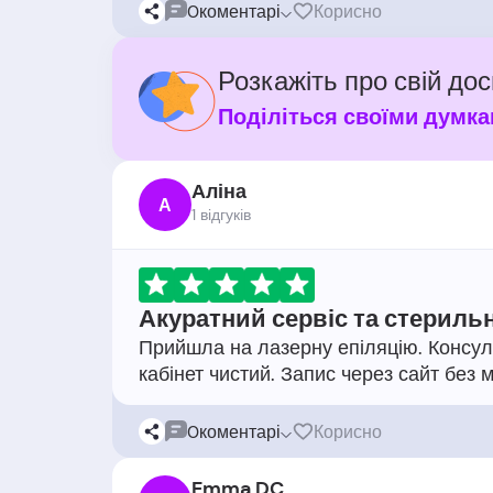
0
коментарі
Корисно
Розкажіть про свій дос
Поділіться своїми думка
Аліна
А
1 відгукiв
Акуратний сервіс та стериль
Прийшла на лазерну епіляцію. Консуль
0
коментарі
Корисно
Emma DC