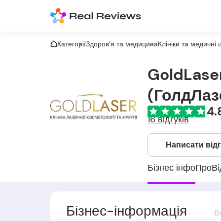
Категорії
Здоров’я та медицина
Клініки та медичні 
GoldLase
(ГолдЛаз
4.
16 відгуків
Написати від
Бізнес інфо
Про
Вi
Бізнес-інформація
В