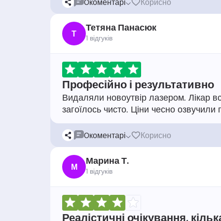
0
коментарі
Корисно
Тетяна Панасюк
Т
1 відгукiв
Професійно і результативно
Видаляли новоутвір лазером. Лікар вс
0
коментарі
Корисно
Марина Т.
М
1 відгукiв
Реалістичні очікування, кільк