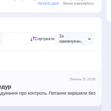
Читати далі
Show translation
ована в 2012 році.
За
Сортувати:
замовчуванням
Липень 13, 2026
едур
гадування про контроль. Питання вирішили без