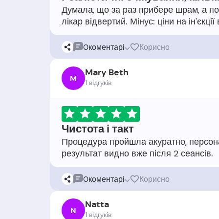
Думала, що за раз прибере шрам, а пот
0
коментарі
Корисно
Mary Beth
M
1 відгукiв
Чистота і такт
Процедура пройшла акуратно, персона
0
коментарі
Корисно
Natta
N
1 відгукiв