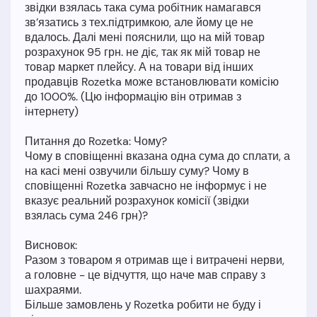
звідки взялась така сума робітник намагався
зв’язатись з тех.підтримкою, але йому це не
вдалось. Далі мені пояснили, що на мій товар
розрахунок 95 грн. не діє, так як мій товар не
товар маркет плейсу. А на товари від інших
продавців Rozetka може встановлювати комісію
до 1000%. (Цю інформацію він отримав з
інтернету)
Питання до Rozetka: Чому?
Чому в сповіщенні вказана одна сума до сплати, а
на касі мені озвучили більшу суму? Чому в
сповіщенні Rozetka завчасно не інформує і не
вказує реальний розрахунок комісії (звідки
взялась сума 246 грн)?
Висновок:
Разом з товаром я отримав ще і витрачені нерви,
а головне - це відчуття, що наче мав справу з
шахраями.
Більше замовлень у Rozetka робити не буду і