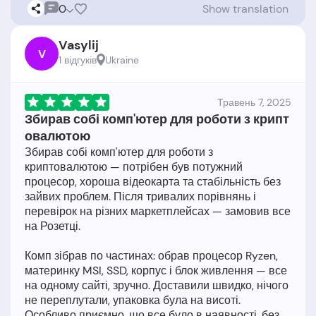
0
Show translation
Vasylij
V
1 відгукiв
Ukraine
Травень 7, 2025
Збирав собі комп'ютер для роботи з крипт
овалютою
Збирав собі комп'ютер для роботи з
криптовалютою — потрібен був потужний
процесор, хороша відеокарта та стабільність без
зайвих проблем. Після тривалих порівнянь і
перевірок на різних маркетплейсах — замовив все
на Розетці.
Комп зібрав по частинах: обрав процесор Ryzen,
материнку MSI, SSD, корпус і блок живлення — все
на одному сайті, зручно. Доставили швидко, нічого
не переплутали, упаковка була на висоті.
Особливо приємно, що все було в наявності, без