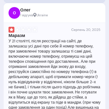
Олег
О
1 відгукiв
Ukraine
Серпень 20, 2025
Маразм
У 21 столітті, після реєстрації на сайті, де
залишаєш усі дані про себе й номер телефону,
при замовленні товару залишаєш ті самі дані,
включаючи номер телефону, отримуєш на цей
телефон сповіщення про доставлення.. Але при
отриманні замовлення йди знову до входу,
реєструйся самостійно по номеру телефона (!) в
дебільному апараті, щоб отримати номер черги (!
нуль відвідувачів у відділенні, ніколи більше 2-х
не бачив), і тільки після цього підходь до робітника
і він почне шукати твоє замовлення. Не готувати
як в Маку, ще до того, як дійдеш до стійки, а
відлупиться від екрану та піде в мандри. (при чому
одне замовлення за один похід) Але вишенька на