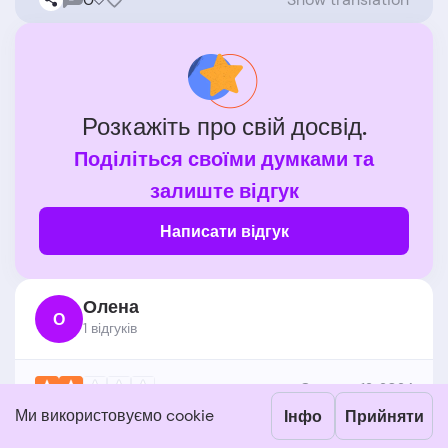
Розкажіть про свій досвід.
Поділіться своїми думками та
залиште відгук
Написати відгук
Олена
О
1 відгукiв
Серпень 12, 2024
Майже постійно замінюють товар, який по
Ми використовуємо cookie
Інфо
Прийняти
казано на фото