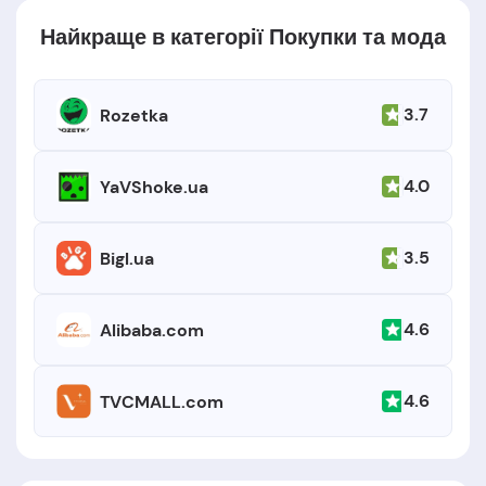
Найкраще в категорії Покупки та мода
3.7
Rozetka
4.0
YaVShoke.ua
3.5
Bigl.ua
4.6
Alibaba.com
4.6
TVCMALL.com