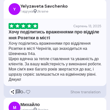
Yelyzaveta Savchenko
Y
1 відгукiв
Ukraine
Серпень 13, 2025
Хочу поділитись враженнями про відділе
ння Розетки в місті
Хочу поділитись враженнями про відділення
Розетки в місті Чернігів, що знаходиться на
Шевченка 114а.
Щиро вдячна за тепле ставлення та уважність до
кліентів. За вашу майстерність у виконанні роботи.
Моя сім’я вже багато років звертаєтся до вас, і
щоразу сервіс залишається на відмінному рівні.
0
Show translation
Михайло
М
1 відгукiв
Ukraine