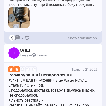
0
Show translation
ОЛЕГ
О
1 відгукiв
Ukraine
Травень 21, 2026
Розчарування і невдоволення
Купив: Змішувач кухонний Blue Water ROYAL
Сталь 15 401₴ - 1 од.
Сподобалося: доставка товару відбулась вчасно.
Не сподобалося:
Кількість реєстрацій.
Реєстрація на сайті, де залишаєш усі дані про