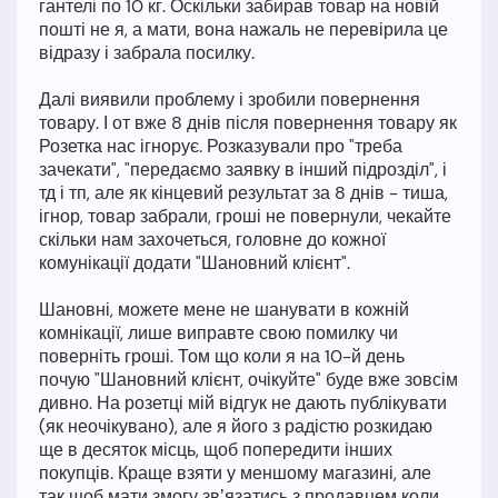
гантелі по 10 кг. Оскільки забирав товар на новій
пошті не я, а мати, вона нажаль не перевірила це
відразу і забрала посилку.
Далі виявили проблему і зробили повернення
товару. І от вже 8 днів після повернення товару як
Розетка нас ігнорує. Розказували про "треба
зачекати", "передаємо заявку в інший підрозділ", і
тд і тп, але як кінцевий результат за 8 днів - тиша,
ігнор, товар забрали, гроші не повернули, чекайте
скільки нам захочеться, головне до кожної
комунікації додати "Шановний клієнт".
Шановні, можете мене не шанувати в кожній
комнікації, лише виправте свою помилку чи
поверніть гроші. Том що коли я на 10-й день
почую "Шановний клієнт, очікуйте" буде вже зовсім
дивно. На розетці мій відгук не дають публікувати
(як неочікувано), але я його з радістю розкидаю
ще в десяток місць, щоб попередити інших
покупців. Краще взяти у меншому магазині, але
так щоб мати змогу звʼязатись з продавцем коли