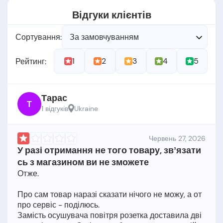
Відгуки клієнтів
Сортування:
За замовчуванням
1
2
3
4
5
Рейтинг:
Тарас
Т
1 відгукiв
Ukraine
Червень 27, 2026
У разі отримання не того товару, звʼязати
сь з магазином ви не зможете
Отже.
Про сам товар наразі сказати нічого не можу, а от
про сервіс - поділюсь.
Замість осушувача повітря розетка доставила дві