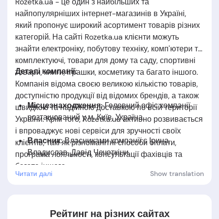
Rozetka.ua - це один з найбільших та
найпопулярніших інтернет-магазинів в Україні,
який пропонує широкий асортимент товарів різних
категорій. На сайті Rozetka.ua клієнти можуть
знайти електроніку, побутову техніку, комп'ютери та
комплектуючі, товари для дому та саду, спортивні
Деталі компанії:
товари, книги, іграшки, косметику та багато іншого.
Компанія відома своєю великою кількістю товарів,
доступністю продукції від відомих брендів, а також
Місцезнаходження:
Головний офіс компанії
швидкою та надійною доставкою по всій території
розташований у м. Київ, Україна.
України. Крім того, Rozetka.ua активно розвивається
і впроваджує нові сервіси для зручності своїх
Власник:
Власниками
компанії є Ірина,
клієнтів, такі як різноманітні способи оплати,
Владислав,
Давід
Чечоткіни.
програма лояльності, консультації фахівців та
багато іншого.
Читати далі
Show translation
Дата заснуваня:
Компанія заснована у
2005
році.
Рейтинг на різних сайтах