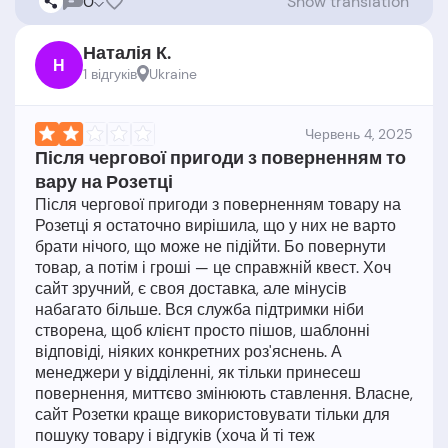
0
Show translation
Наталія К.
Н
1 відгукiв
Ukraine
Червень 4, 2025
Після чергової пригоди з поверненням то
вару на Розетці
Після чергової пригоди з поверненням товару на
Розетці я остаточно вирішила, що у них не варто
брати нічого, що може не підійти. Бо повернути
товар, а потім і гроші — це справжній квест. Хоч
сайт зручний, є своя доставка, але мінусів
набагато більше. Вся служба підтримки ніби
створена, щоб клієнт просто пішов, шаблонні
відповіді, ніяких конкретних роз'яснень. А
менеджери у відділенні, як тільки принесеш
повернення, миттєво змінюють ставлення. Власне,
сайт Розетки краще використовувати тільки для
пошуку товару і відгуків (хоча й ті теж