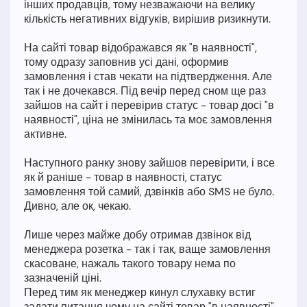
інших продавців, тому незважаючи на велику
кількість негативних відгуків, вирішив ризикнути.
На сайті товар відображався як "в наявності",
тому одразу заповнив усі дані, оформив
замовлення і став чекати на підтвердження. Але
так і не дочекався. Під вечір перед сном ще раз
зайшов на сайт і перевірив статус - товар досі "в
наявності", ціна не змінилась та моє замовлення
активне.
Наступного ранку знову зайшов перевірити, і все
як й раніше - товар в наявності, статус
замовлення той самий, дзвінків або SMS не було.
Дивно, але ок, чекаю.
Лише через майже добу отримав дзвінок від
менеджера розетка - так і так, ваще замовлення
скасоване, нажаль такого товару нема по
зазначеній ціні.
Перед тим як менеджер кинул слухавку встиг
задати питання чому на сайті товар "в наявності",