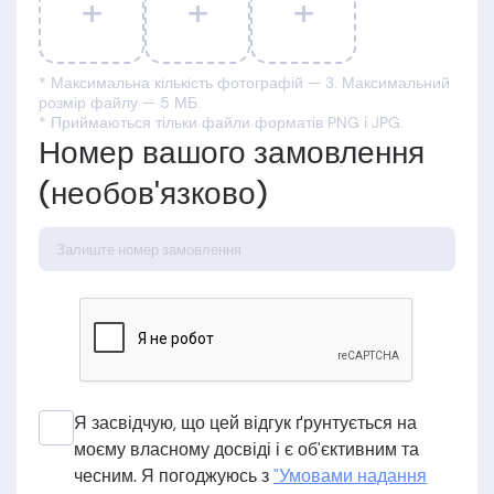
+
+
+
* Максимальна кількість фотографій — 3. Максимальний
розмір файлу — 5 МБ.
* Приймаються тільки файли форматів PNG і JPG.
Номер вашого замовлення
(необов'язково)
Я засвідчую, що цей відгук ґрунтується на
моєму власному досвіді і є об'єктивним та
чесним. Я погоджуюсь з
"Умовами надання