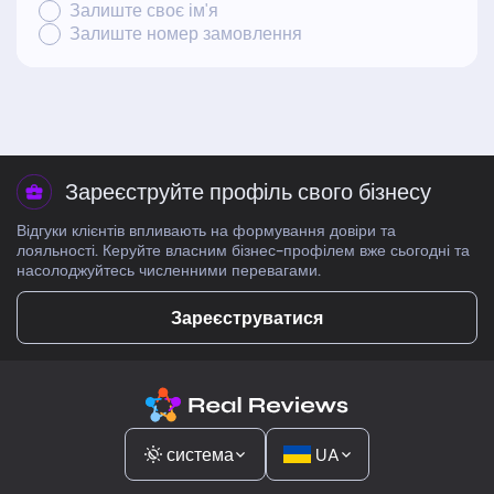
Залиште своє ім'я
Залиште номер замовлення
Зареєструйте профіль свого бізнесу
Відгуки клієнтів впливають на формування довіри та
лояльності. Керуйте власним бізнес-профілем вже сьогодні та
насолоджуйтесь численними перевагами.
Зареєструватися
система
UA