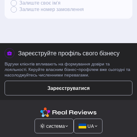
Залиште своє ім'я
Залиште номер замовлення
Зареєструйте профіль свого бізнесу
Відгуки клієнтів впливають на формування довіри та
лояльності. Керуйте власним бізнес-профілем вже сьогодні та
насолоджуйтесь численними перевагами.
Зареєструватися
система
UA