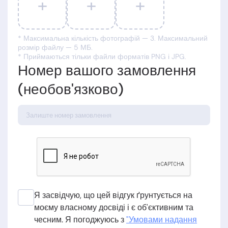
+
+
+
* Максимальна кількість фотографій — 3. Максимальний
розмір файлу — 5 МБ.
* Приймаються тільки файли форматів PNG і JPG.
Номер вашого замовлення
(необов'язково)
Я засвідчую, що цей відгук ґрунтується на
моєму власному досвіді і є об'єктивним та
чесним. Я погоджуюсь з
"Умовами надання