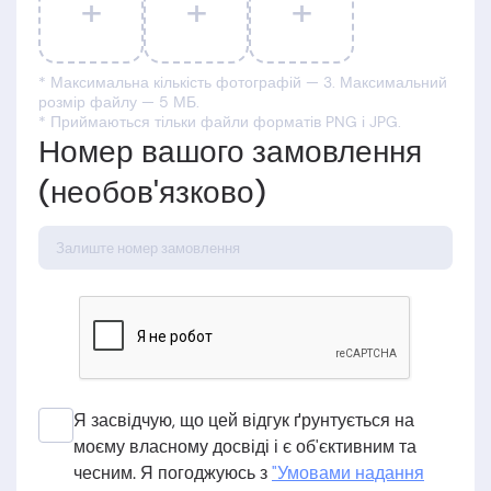
+
+
+
* Максимальна кількість фотографій — 3. Максимальний
розмір файлу — 5 МБ.
* Приймаються тільки файли форматів PNG і JPG.
Номер вашого замовлення
(необов'язково)
Я засвідчую, що цей відгук ґрунтується на
моєму власному досвіді і є об'єктивним та
чесним. Я погоджуюсь з
"Умовами надання