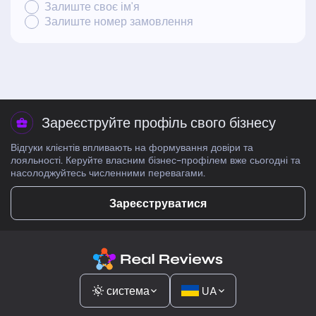
Залиште своє ім'я
Залиште номер замовлення
Зареєструйте профіль свого бізнесу
Відгуки клієнтів впливають на формування довіри та
лояльності. Керуйте власним бізнес-профілем вже сьогодні та
насолоджуйтесь численними перевагами.
Зареєструватися
система
UA