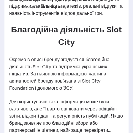
підтримки, стабільність платежів, реальні відгуки та
шанс наступного виграшу.
наявність інструментів відповідальної гри.
Благодійна діяльність Slot
City
Окремо в описі бренду згадується благодійна
діяльність Slot City та підтримка українських
ініціатив. За наявною інформацією, частина
активностей бренду пов’язана зі Slot City
Foundation і допомогою ЗСУ.
Для користувачів така інформація може бути
важливою, але її варто оцінювати через офіційні
звіти, відкриті дані та регулярність публікацій. Якщо
бренд заявляє про благодійні збори або
партнерські ініціативи, найкраще перевіряти