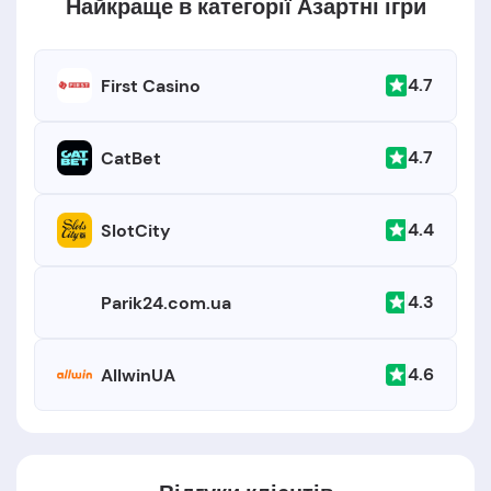
Найкраще в категорії Азартні ігри
4.7
First Casino
4.7
CatBet
4.4
SlotCity
4.3
Parik24.com.ua
4.6
AllwinUA