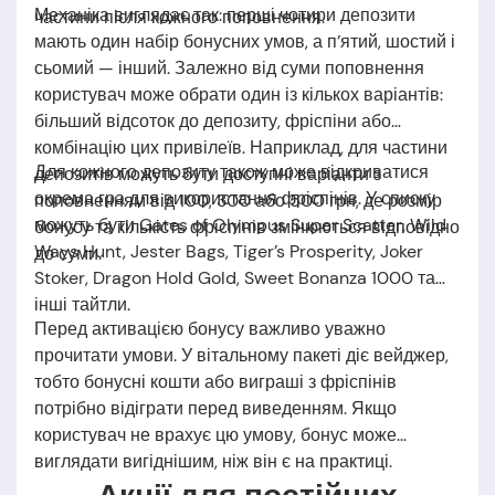
Механіка виглядає так: перші чотири депозити
частини після кожного поповнення.
мають один набір бонусних умов, а п’ятий, шостий і
сьомий — інший. Залежно від суми поповнення
користувач може обрати один із кількох варіантів:
більший відсоток до депозиту, фріспіни або
комбінацію цих привілеїв. Наприклад, для частини
Для кожного депозиту також може відкриватися
депозитів можуть бути доступні варіанти з
окрема гра для використання фріспінів. У списку
поповненням від 100, 300 або 500 грн, де розмір
можуть бути Gates of Olympus Super Scatter, Wild
бонусу та кількість фріспінів змінюються відповідно
Ways Hunt, Jester Bags, Tiger’s Prosperity, Joker
до суми.
Stoker, Dragon Hold Gold, Sweet Bonanza 1000 та
інші тайтли.
Перед активацією бонусу важливо уважно
прочитати умови. У вітальному пакеті діє вейджер,
тобто бонусні кошти або виграші з фріспінів
потрібно відіграти перед виведенням. Якщо
користувач не врахує цю умову, бонус може
виглядати вигіднішим, ніж він є на практиці.