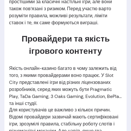
простішими за класичні настільні ігри, але вони
також пов’язані з ризиком. Перед участю варто
розуміти правила, можливі результати, ліміти
ставок і те, як саме формуються виграші.
Провайдери та якість
ігрового контенту
Якість онлайн-казино багато в чому залежить від
того, з якими провайдерами воно працює. У Slot
City представлені ігри від різних ліцензованих
розробників, серед яких можуть бути Pragmatic
Play, TaDa Gaming, 3 Oaks Gaming, Evolution, BePlay
та інші студії.
Для користувачів це важливо з кількох причин.
Відомі провайдери зазвичай мають сертифіковані
ігри, зрозумілі правила, стабільну роботу слотів і
різноманітні механіки. Але навіть якщо гра