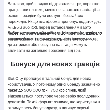
Важливо, щоб швидко відкривалися ігри, коректно
працювали платежі, меню не заважало навігації, а
основні розділи були доступні без зайвих
переходів. Якщо платформа пропонує додаток для
Android або iOS, перед встановленням варто
Добре адаптований мобільний інтерфейс особливо
перевірити актуальні вимоги до пристрою, джерело
важливий для live-казино, турнірів і швидких ігор,
завантаження та функціональність застосунку.
де затримки або незручна навігація можуть
впливати на загальне враження від гри.
Бонуси для нових гравців
Slot City пропонує вітальний бонус для нових
користувачів. У поточному описі бренду зазначено
пакет до 500 000 грн і 700 фріспінів, який
відкривається поступово через серію послідовних
депозитів. Такий формат означає, що користувач не
отримує весь бонус одразу, а активує окремі