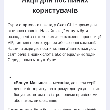
Акції для постійних
користувачів
Окрім стартового пакета, у Слот Сіті є промо для
активних гравців. На сайті акції можуть бути
розподілені за категоріями: ексклюзивні пропозиції,
VIP, тижневі промо, турніри або сезонні кампанії.
Частина акцій діє постійно, інші з’являються до
свят, релізів нових слотів або спеціальних подій.
Серед промо можуть бути:
«Бонус-Машина»
— механіка, де після серії
депозитів користувач отримує доступ до різних
бонусних автоматів із грошовими привілеями
або пакетами фріспінів;
Також можуть бути бонуси за підписку на офіційні