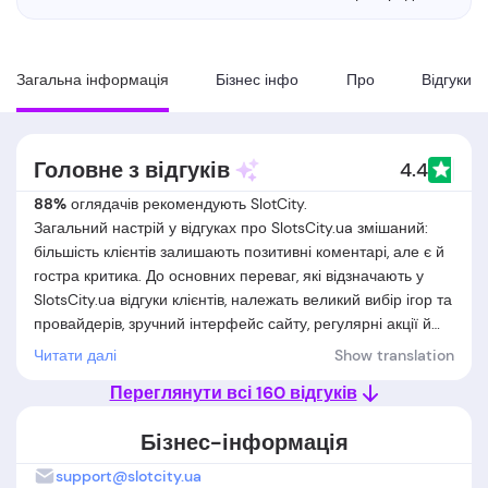
Загальна інформація
Бізнес інфо
Про
Вiдгуки
Головне з відгуків
4.4
88%
оглядачів рекомендують SlotCity.
Загальний настрій у відгуках про SlotsCity.ua змішаний:
більшість клієнтів залишають позитивні коментарі, але є й
гостра критика. До основних переваг, які відзначають у
SlotsCity.ua відгуки клієнтів, належать великий вибір ігор та
провайдерів, зручний інтерфейс сайту, регулярні акції й
бонуси, а також швидкі й чесні виплати, які частіше за все
Читати далі
Show translation
не викликають труднощів. Користувачі позитивно
Переглянути всі 160 відгуків
оцінюють швидкість роботи служби підтримки, можливість
грати на різних пристроях і легкий процес реєстрації та
Бізнес-інформація
верифікації. Окремо відзначають соціальну
відповідальність компанії (підтримку ЗСУ). Водночас у
support@slotcity.ua