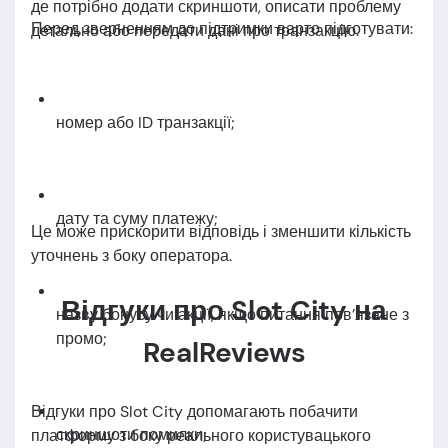
де потрібно додати скриншоти, описати проблему
Перед зверненням до підтримки варто підготувати:
детально або передати дані про транзакцію.
номер або ID транзакції;
дату та суму платежу;
Це може прискорити відповідь і зменшити кількість
уточнень з боку оператора.
Відгуки про Slot City на
назву бонусу чи акції, якщо питання пов’язане з
промо;
RealReviews
Відгуки про Slot City допомагають побачити
скриншоти помилки;
платформу з боку реального користувацького