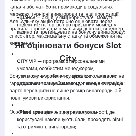
канали або чат-боти, промокоди в соціальних
мережах, турнірні винагороди та інші пропозиції.
«Шанс»
— акція, у якій користувачі можуть
Але будь-яку акцію потрібно оцінювати через
поділитися історією про приємний момент у
правила: строки дії, мінімальний депозит, вейджер,
казино та претендувати на бонусну винагороду;
список ігор, максимальну ставку та обмеження на
Як оцінювати бонуси Slot
виведення.
City
CITY VIP
— програма з персональними
умовами, особистим менеджером,
спеціальними акціями, закритими турнірами та
Бонуси можуть зробити гру цікавішою, але вони не
додатковими перевагами для активних гравців;
гарантують виграшу. Саме тому перед активацією
варто перевірити не лише розмір винагороди, а й
повні умови використання.
Особливо важливо звернути увагу на:
«Рівні гравців»
— програма лояльності, де
користувачі накопичують бали, проходять рівні
та отримують винагороди;