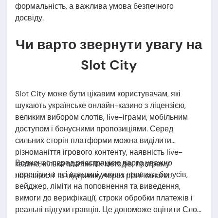
формальність, а важлива умова безпечного
досвіду.
Чи варто звернути увагу на
Slot City
Slot City може бути цікавим користувачам, які
шукають українське онлайн-казино з ліцензією,
великим вибором слотів, live-іграми, мобільним
доступом і бонусними пропозиціями. Серед
сильних сторін платформи можна виділити
різноманіття ігрового контенту, наявність live-
Водночас перед реєстрацією варто уважно
казино, кілька платіжних методів, програму
перевірити всі важливі умови: правила бонусів,
лояльності та підтримку через різні канали.
вейджер, ліміти на поповнення та виведення,
вимоги до верифікації, строки обробки платежів і
реальні відгуки гравців. Це допоможе оцінити Слот