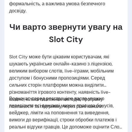
формальність, а важлива умова безпечного
досвіду.
Чи варто звернути увагу на
Slot City
Slot City може бути цікавим користувачам, які
шукають українське онлайн-казино з ліцензією,
великим вибором слотів, live-іграми, мобільним
доступом і бонусними пропозиціями. Серед
сильних сторін платформи можна виділити
різноманіття ігрового контенту, наявність live-
Водночас перед реєстрацією варто уважно
казино, кілька платіжних методів, програму
перевірити всі важливі умови: правила бонусів,
лояльності та підтримку через різні канали.
вейджер, ліміти на поповнення та виведення,
вимоги до верифікації, строки обробки платежів і
реальні відгуки гравців. Це допоможе оцінити Слот