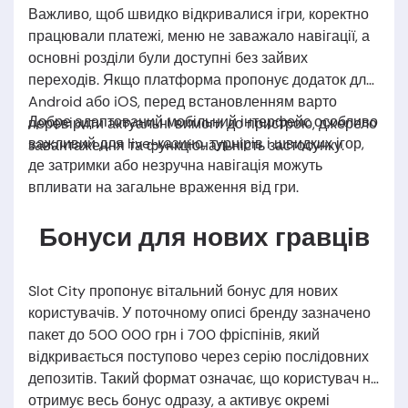
Важливо, щоб швидко відкривалися ігри, коректно
працювали платежі, меню не заважало навігації, а
основні розділи були доступні без зайвих
переходів. Якщо платформа пропонує додаток для
Android або iOS, перед встановленням варто
Добре адаптований мобільний інтерфейс особливо
перевірити актуальні вимоги до пристрою, джерело
важливий для live-казино, турнірів і швидких ігор,
завантаження та функціональність застосунку.
де затримки або незручна навігація можуть
впливати на загальне враження від гри.
Бонуси для нових гравців
Slot City пропонує вітальний бонус для нових
користувачів. У поточному описі бренду зазначено
пакет до 500 000 грн і 700 фріспінів, який
відкривається поступово через серію послідовних
депозитів. Такий формат означає, що користувач не
отримує весь бонус одразу, а активує окремі