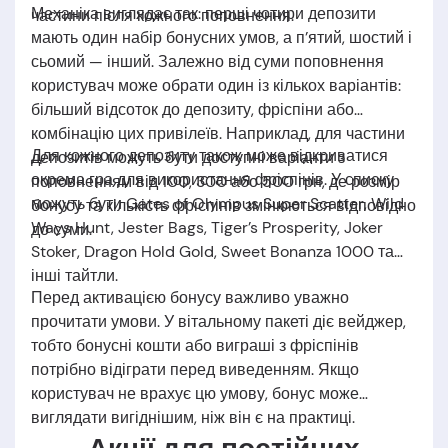
Механіка виглядає так: перші чотири депозити
частини після кожного поповнення.
мають один набір бонусних умов, а п’ятий, шостий і
сьомий — інший. Залежно від суми поповнення
користувач може обрати один із кількох варіантів:
більший відсоток до депозиту, фріспіни або
комбінацію цих привілеїв. Наприклад, для частини
Для кожного депозиту також може відкриватися
депозитів можуть бути доступні варіанти з
окрема гра для використання фріспінів. У списку
поповненням від 100, 300 або 500 грн, де розмір
можуть бути Gates of Olympus Super Scatter, Wild
бонусу та кількість фріспінів змінюються відповідно
Ways Hunt, Jester Bags, Tiger’s Prosperity, Joker
до суми.
Stoker, Dragon Hold Gold, Sweet Bonanza 1000 та
інші тайтли.
Перед активацією бонусу важливо уважно
прочитати умови. У вітальному пакеті діє вейджер,
тобто бонусні кошти або виграші з фріспінів
потрібно відіграти перед виведенням. Якщо
користувач не врахує цю умову, бонус може
виглядати вигіднішим, ніж він є на практиці.