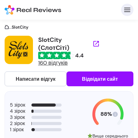
...
SlotCity
SlotCity
(СлотСіті)
4.4
160 відгуків
Написати відгук
Відвідати сайт
5 зірок
4 зірок
88%
3 зірок
2 зірок
1 зірок
Вище середнього