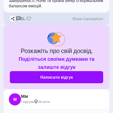
завершеності. Наче ти провів вечір із нормальним
0
Show translation
Розкажіть про свій досвід.
Поділіться своїми думками та
залиште відгук
Написати відгук
Мм
М
1 відгукiв
Ukraine