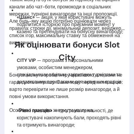
канали або чат-боти, промокоди в соціальних
мережах, турнірні винагороди та інші пропозиції.
«Шанс»
— акція, у якій користувачі можуть
Але будь-яку акцію потрібно оцінювати через
поділитися історією про приємний момент у
правила: строки дії, мінімальний депозит, вейджер,
казино та претендувати на бонусну винагороду;
список ігор, максимальну ставку та обмеження на
Як оцінювати бонуси Slot
виведення.
City
CITY VIP
— програма з персональними
умовами, особистим менеджером,
спеціальними акціями, закритими турнірами та
Бонуси можуть зробити гру цікавішою, але вони не
додатковими перевагами для активних гравців;
гарантують виграшу. Саме тому перед активацією
варто перевірити не лише розмір винагороди, а й
повні умови використання.
Особливо важливо звернути увагу на:
«Рівні гравців»
— програма лояльності, де
користувачі накопичують бали, проходять рівні
та отримують винагороди;