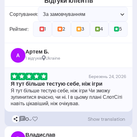
Відгуки клієнтів
Сортування:
За замовчуванням
1
2
3
4
5
Рейтинг:
Артем Б.
А
1 відгукiв
Ukraine
Березень 24, 2026
Я тут більше тестую себе, ніж ігри
Я тут більше тестую себе, ніж ігри Чи зможу
зупинитися вчасно, чи ні. І в цьому плані СлотСіті
0
Show translation
Владислав