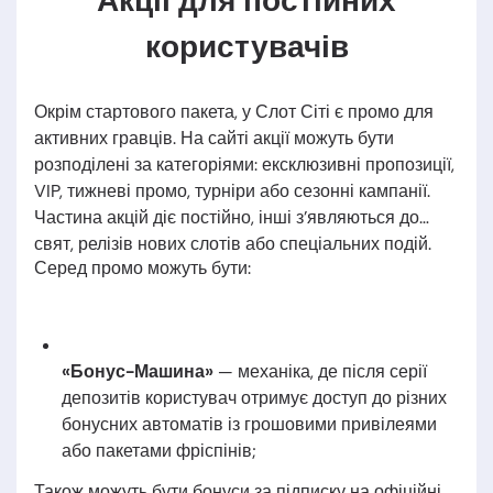
Акції для постійних
користувачів
Окрім стартового пакета, у Слот Сіті є промо для
активних гравців. На сайті акції можуть бути
розподілені за категоріями: ексклюзивні пропозиції,
VIP, тижневі промо, турніри або сезонні кампанії.
Частина акцій діє постійно, інші з’являються до
свят, релізів нових слотів або спеціальних подій.
Серед промо можуть бути:
«Бонус-Машина»
— механіка, де після серії
депозитів користувач отримує доступ до різних
бонусних автоматів із грошовими привілеями
або пакетами фріспінів;
Також можуть бути бонуси за підписку на офіційні