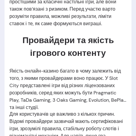
простішими за класичні настільні ігри, але вони
також пов’язані з ризиком. Перед участю варто
розуміти правила, можливі результати, ліміти
ставок і те, як саме формуються виграші.
Провайдери та якість
ігрового контенту
Якість онлайн-казино багато в чому залежить від
того, з якими провайдерами воно працює. У Slot
City представлені ігри від різних ліцензованих
розробників, серед яких можуть бути Pragmatic
Play, TaDa Gaming, 3 Oaks Gaming, Evolution, BePlay
та інші студії.
Для користувачів це важливо з кількох причин.
Відомі провайдери зазвичай мають сертифіковані
ігри, зрозумілі правила, стабільну роботу слотів і
різноманітні механіки. Але навіть якщо гра