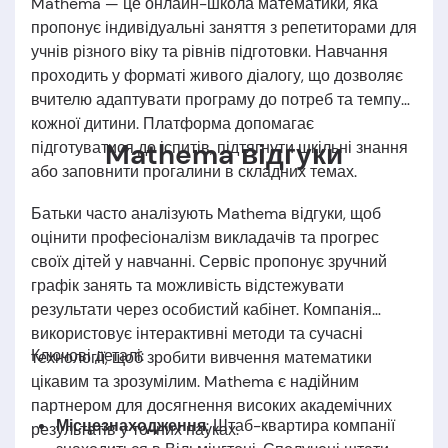
Mathema — це онлайн-школа математики, яка
пропонує індивідуальні заняття з репетиторами для
учнів різного віку та рівнів підготовки. Навчання
проходить у форматі живого діалогу, що дозволяє
вчителю адаптувати програму до потреб та темпу
кожної дитини. Платформа допомагає
Mathema відгуки
підготуватися до іспитів, підтягнути шкільні знання
або заповнити прогалини в складних темах.
Батьки часто аналізують Mathema відгуки, щоб
оцінити професіоналізм викладачів та прогрес
своїх дітей у навчанні. Сервіс пропонує зручний
графік занять та можливість відстежувати
результати через особистий кабінет. Компанія
використовує інтерактивні методи та сучасні
Ключові деталі:
технології, щоб зробити вивчення математики
цікавим та зрозумілим. Mathema є надійним
партнером для досягнення високих академічних
Місцезнаходження
: Штаб-квартира компанії
результатів у точних науках.