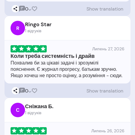
0
Show translation
Ringo Star
R
1 відгукiв
Липень 27, 2026
Коли треба системність і драйв
Похвалив би за цікаві задачі і зрозумілі
пояснення. Є журнал прогресу, батькам зручно.
0
Show translation
Сніжана Б.
С
1 відгукiв
Липень 26, 2026