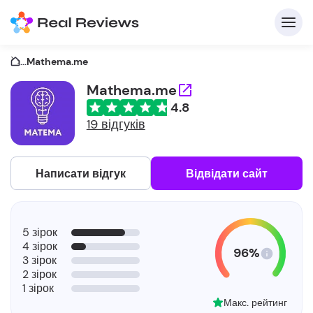
...
Mathema.me
Mathema.me
4.8
19 відгуків
Написати відгук
Відвідати сайт
5 зірок
4 зірок
96%
3 зірок
2 зірок
1 зірок
Макс. рейтинг