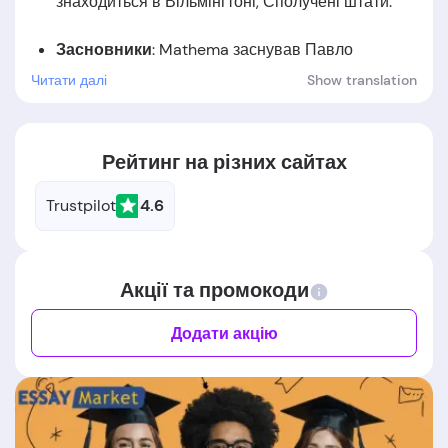
знаходиться в Вільмінгтоні, Сполучені штати.
Засновники
: Mathema заснував Павло
Педенко.
Читати далі
Show translation
Дата заснування
: Компанія була заснована в
2021 році.
Рейтинг на різних сайтах
Trustpilot
4.6
Акції та промокоди
Додати акцію