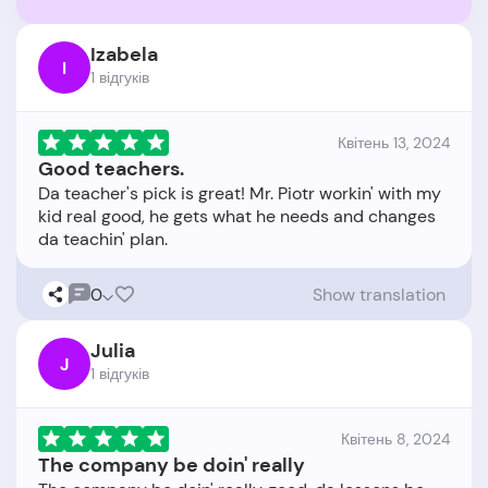
Izabela
I
1 відгукiв
Квітень 13, 2024
Good teachers.
Da teacher's pick is great! Mr. Piotr workin' with my
kid real good, he gets what he needs and changes
0
Show translation
Julia
J
1 відгукiв
Квітень 8, 2024
The company be doin' really