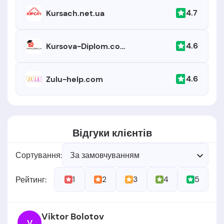
4.7
Kursach.net.ua
4.6
Kursova-Diplom.com.ua
4.6
Zulu-help.com
Відгуки клієнтів
Сортування:
За замовчуванням
1
2
3
4
5
Рейтинг:
Viktor Bolotov
V