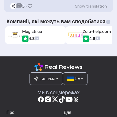
0
Show translation
Компанії, які можуть вам сподобатися
Magistr.ua
Zulu-help.com
4.8
4.6
система
UA
Ми в соцмережах
Про
Для