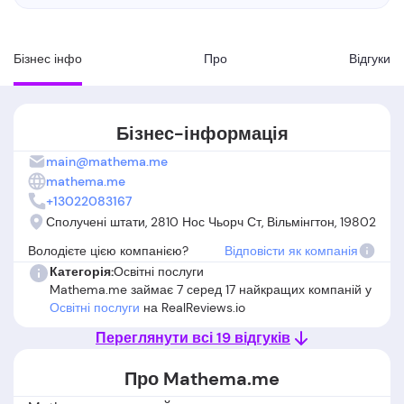
Бізнес інфо
Про
Вiдгуки
Бізнес-інформація
main@mathema.me
mathema.me
+13022083167
Сполучені штати, 2810 Нос Чьорч Ст, Вільмінгтон, 19802
Володієте цією компанією?
Відповісти як компанія
Категорія:
Освітні послуги
Mathema.me займає 7 серед 17 найкращих компаній у
Освітні послуги
на RealReviews.io
Переглянути всі 19 відгуків
Про Mathema.me