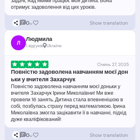
задачі, над якими працює моя дитина. Вона
0
Show translation
Людмила
Л
1 відгукiв
Ukraine
Cічень 27, 2025
Повністю задоволена навчанням моєї дон
ьки у вчителя Захарчук
Повністю задоволена навчанням моєї доньки у
вчителя Захарчук Ірини Миколаївни! Ми вже
провели 16 занять. Дитина стала впевненішою в
собі, позбулась страху перед математикою. Ірина
Миколаївна змогла зацікавити її в навчанні, підхід
0
Show translation